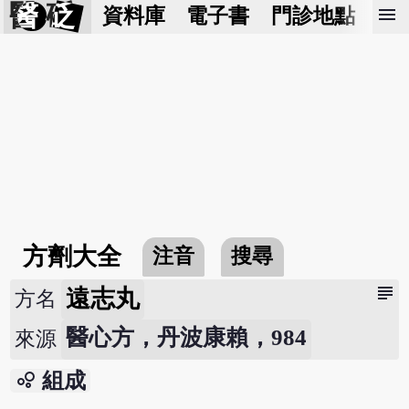
醫 砭
menu
資料庫
電子書
門診地點
預
方劑大全
注音
搜尋
subject
遠志丸
方名
醫心方，丹波康賴，984
來源
bubble_chart
組成