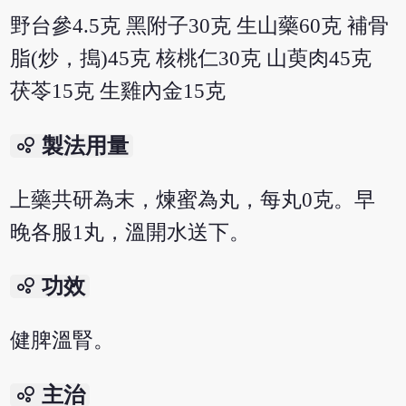
野台參4.5克 黑附子30克 生山藥60克 補骨
脂(炒，搗)45克 核桃仁30克 山萸肉45克
茯苓15克 生雞內金15克
bubble_chart
製法用量
上藥共研為末，煉蜜為丸，每丸0克。早
晚各服1丸，溫開水送下。
bubble_chart
功效
健脾溫腎。
bubble_chart
主治