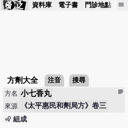
醫 砭
menu
資料庫
電子書
門診地點
預
方劑大全
注音
搜尋
subject
小七香丸
方名
《太平惠民和劑局方》卷三
來源
bubble_chart
組成