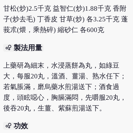
甘松(炒)2.5千克 益智仁(炒)1.88千克 香附
子(炒去毛) 丁香皮 甘草(炒) 各3.25千克 蓬
莪朮(煨，乘熱碎) 縮砂仁 各600克
bubble_chart
製法用量
上藥研為細末，水浸蒸餅為丸，如綠豆
大，每服20丸，溫酒、薑湯、熟水任下；
若氣脹滿，磨烏藥水煎湯送下；酒食過
度，頭眩噁心，胸膈滿悶，先嚼服20丸，
後吞20丸，生薑、紫蘇煎湯送下。
bubble_chart
功效