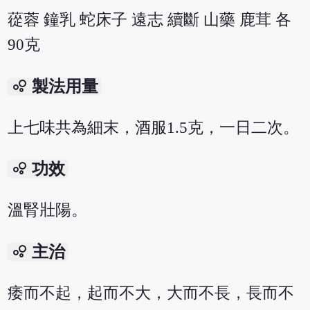
蓯蓉 鐘乳 蛇床子 遠志 續斷 山藥 鹿茸 各
90克
bubble_chart
製法用量
上七味共為細末，酒服1.5克，一日二次。
bubble_chart
功效
溫腎壯陽。
bubble_chart
主治
痿而不起，起而不大，大而不長，長而不