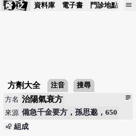
醫 砭
menu
資料庫
電子書
門診地點
預
方劑大全
注音
搜尋
subject
治陽氣衰方
方名
備急千金要方，孫思邈，650
來源
bubble_chart
組成