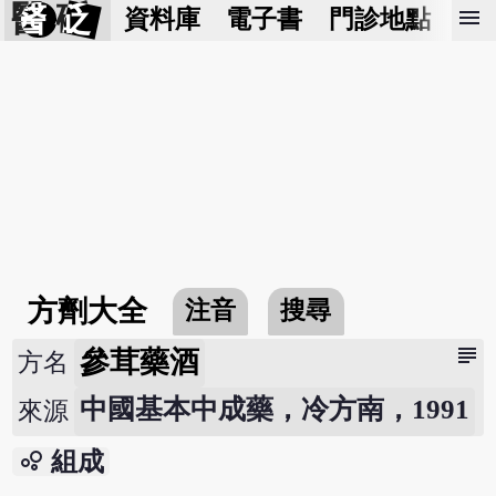
醫 砭
menu
資料庫
電子書
門診地點
預
方劑大全
注音
搜尋
subject
參茸藥酒
方名
中國基本中成藥，冷方南，1991
來源
bubble_chart
組成