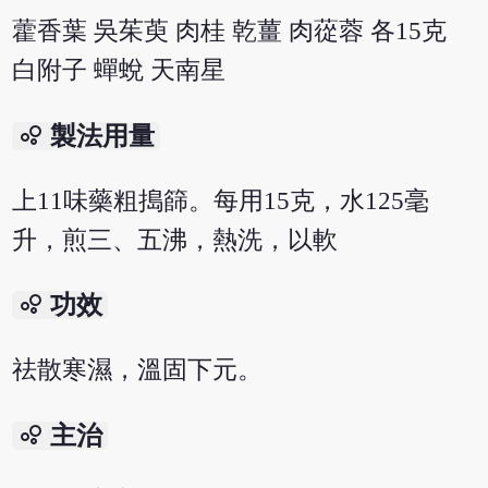
藿香葉 吳茱萸 肉桂 乾薑 肉蓯蓉 各15克
白附子 蟬蛻 天南星
bubble_chart
製法用量
上11味藥粗搗篩。每用15克，水125毫
升，煎三、五沸，熱洗，以軟
bubble_chart
功效
祛散寒濕，溫固下元。
bubble_chart
主治