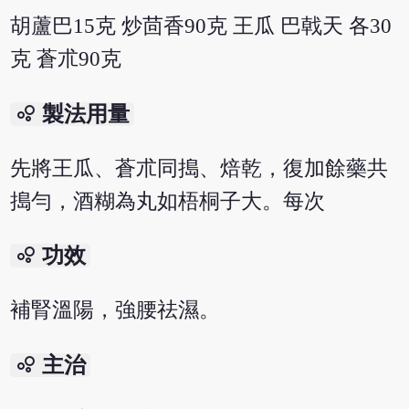
胡蘆巴15克 炒茴香90克 王瓜 巴戟天 各30
克 蒼朮90克
bubble_chart
製法用量
先將王瓜、蒼朮同搗、焙乾，復加餘藥共
搗勻，酒糊為丸如梧桐子大。每次
bubble_chart
功效
補腎溫陽，強腰祛濕。
bubble_chart
主治