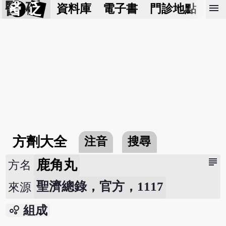
醫 砭
menu
資料庫
電子書
門診地點
預
方劑大全
注音
搜尋
subject
鹿角丸
方名
聖濟總錄，官方，1117
來源
bubble_chart
組成