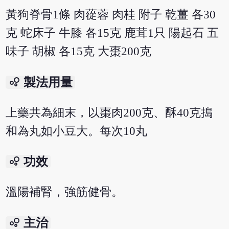
黃狗脊骨1條 肉蓯蓉 肉桂 附子 乾薑 各30
克 蛇床子 牛膝 各15克 鹿茸1只 陽起石 五
味子 胡椒 各15克 大棗200克
bubble_chart
製法用量
上藥共為細末，以棗肉200克、酥40克搗
和為丸如小豆大。每次10丸
bubble_chart
功效
溫陽補腎，強筋健骨。
bubble_chart
主治