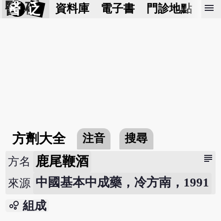
醫 砭
menu
資料庫
電子書
門診地點
預
方劑大全
注音
搜尋
subject
鹿尾鞭酒
方名
中國基本中成藥，冷方南，1991
來源
bubble_chart
組成