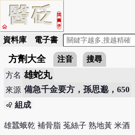
醫
砭
沈
藥
home
子
資料庫
電子書
方劑大全
注音
搜尋
雄蛇丸
方名
備急千金要方，孫思邈，650
來源
組成
bubble_chart
雄蠶蛾乾 補骨脂 菟絲子 熟地黃 米酒