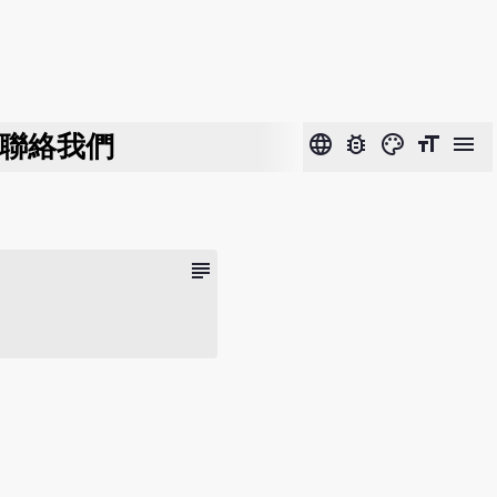
聯絡我們
language
bug_report
color_lens
format_size
menu
subject