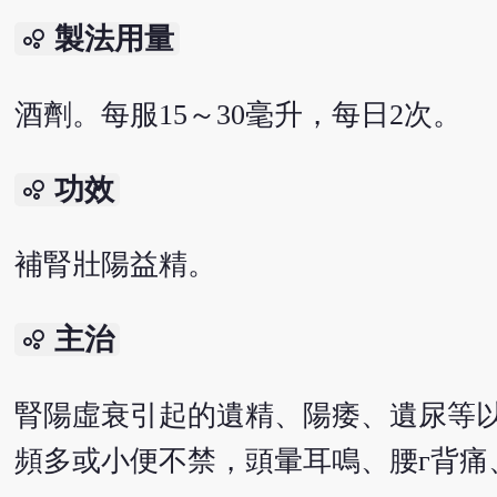
製法用量
bubble_chart
酒劑。每服15～30毫升，每日2次。
功效
bubble_chart
補腎壯陽益精。
主治
bubble_chart
腎陽虛衰引起的遺精、陽痿、遺尿等
頻多或小便不禁，頭暈耳鳴、腰г背痛