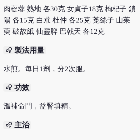
肉蓯蓉 熟地 各30克 女貞子18克 枸杞子 鎖
陽 各15克 白朮 杜仲 各25克 菟絲子 山茱
萸 破故紙 仙靈脾 巴戟天 各12克
bubble_chart
製法用量
水煎。每日1劑，分2次服。
bubble_chart
功效
溫補命門，益腎填精。
bubble_chart
主治