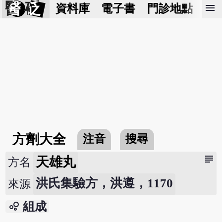
醫 砭
menu
資料庫
電子書
門診地點
預
方劑大全
注音
搜尋
subject
天雄丸
方名
洪氏集驗方，洪遵，1170
來源
bubble_chart
組成