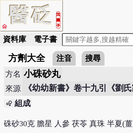
醫
砭
沈
藥
home
子
資料庫
電子書
方劑大全
注音
搜尋
小硃砂丸
方名
《幼幼新書》卷十九引《劉氏
來源
組成
bubble_chart
硃砂30克 膽星 人參 茯苓 真珠 半夏(薑