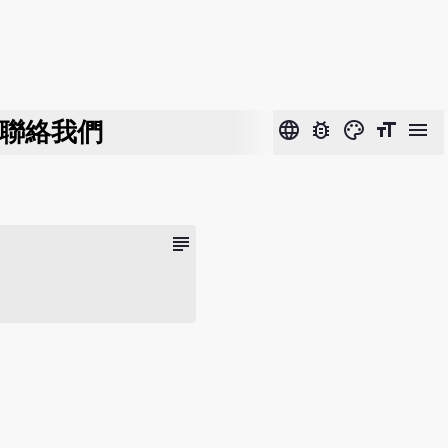
聯絡我們
language
bug_report
color_lens
format_size
menu
subject