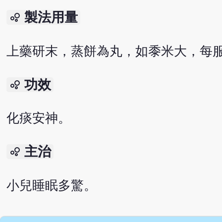
製法用量
bubble_chart
上藥研末，蒸餅為丸，如黍米大，每服
功效
bubble_chart
化痰安神。
主治
bubble_chart
小兒睡眠多驚。