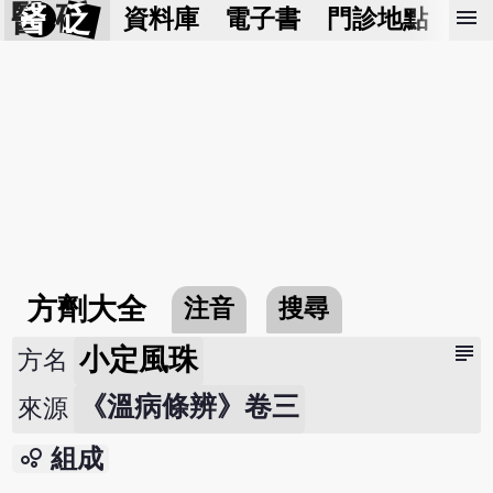
醫 砭
menu
資料庫
電子書
門診地點
預
方劑大全
注音
搜尋
subject
小定風珠
方名
《溫病條辨》卷三
來源
bubble_chart
組成