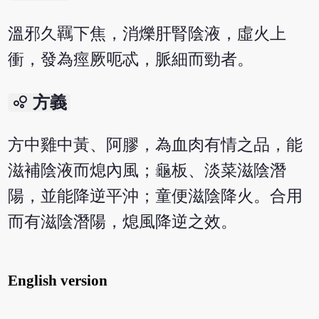
溫邪久羈下焦，消爍肝腎陰液，虛火上
衝，發為痙厥呃忒，脈細而勁者。
bubble_chart
方義
方中雞中黃、阿膠，為血肉有情之品，能
滋補陰液而熄內風；龜板、淡菜滋陰潛
陽，並能降逆平沖；童便滋陰降火。合用
而有滋陰潛陽，熄風降逆之效。
English version