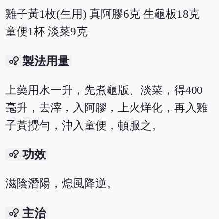
雞子黃1枚(生用) 真阿膠6克 生龜板18克
童便1杯 淡菜9克
bubble_chart
製法用量
上藥用水一升，先煮龜版、淡菜，得400
毫升，去滓，入阿膠，上火烊化，再入雞
子黃攪勻，沖入童便，頓服之。
bubble_chart
功效
滋陰潛陽，熄風降逆。
bubble_chart
主治