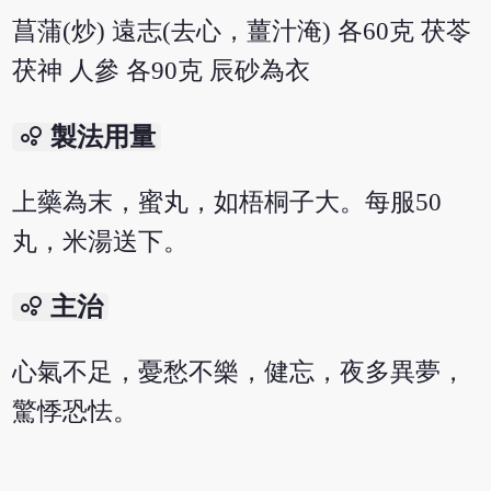
菖蒲(炒) 遠志(去心，薑汁淹) 各60克 茯苓
茯神 人參 各90克 辰砂為衣
bubble_chart
製法用量
上藥為末，蜜丸，如梧桐子大。每服50
丸，米湯送下。
bubble_chart
主治
心氣不足，憂愁不樂，健忘，夜多異夢，
驚悸恐怯。