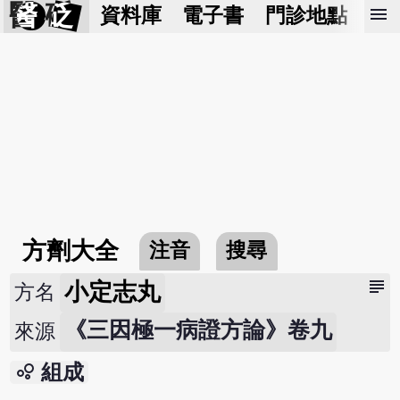
醫 砭
menu
資料庫
電子書
門診地點
預
方劑大全
注音
搜尋
subject
小定志丸
方名
《三因極一病證方論》卷九
來源
bubble_chart
組成