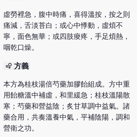
虛勞裡急，腹中時痛，喜得溫按，按之則
痛減，舌淡苔白；或心中悸動，虛煩不
寧，面色無華；或四肢痠疼，手足煩熱，
咽乾口燥。
bubble_chart
方義
本方為桂枝湯倍芍藥加膠飴組成。方中重
用飴糖溫中補虛，和里緩急；桂枝溫陽散
寒；芍藥和營益陰；炙甘草調中益氣。諸
藥合用，共奏溫養中氣，平補陰陽，調和
營衛之功。