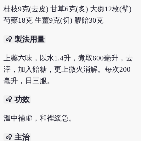
桂枝9克(去皮) 甘草6克(炙) 大棗12枚(擘)
芍藥18克 生薑9克(切) 膠飴30克
bubble_chart
製法用量
上藥六味，以水1.4升，煮取600毫升，去
滓，加入飴糖，更上微火消解。每次200
毫升，日三服。
bubble_chart
功效
溫中補虛，和裡緩急。
bubble_chart
主治