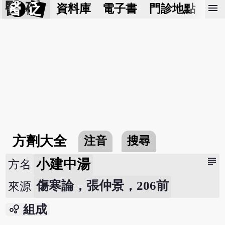
醫 砭
menu
資料庫
電子書
門診地點
預
方劑大全
注音
搜尋
subject
小建中湯
方名
傷寒論，張仲景，206前
來源
bubble_chart
組成