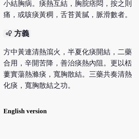
小結胸病。痰熱互結，胸脘痞悶，按之則
痛，或咳痰黃稠，舌苔黃膩，脈滑數者。
bubble_chart
方義
方中黃連清熱瀉火，半夏化痰開結，二藥
合用，辛開苦降，善治痰熱內阻。更以栝
蔞實蕩熱滌痰，寬胸散結。三藥共奏清熱
化痰，寬胸散結之功。
English version