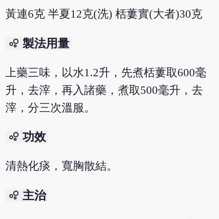
黃連6克 半夏12克(洗) 栝蔞實(大者)30克
bubble_chart
製法用量
上藥三味，以水1.2升，先煮栝蔞取600毫
升，去滓，再入諸藥，煮取500毫升，去
滓，分三次溫服。
bubble_chart
功效
清熱化痰，寬胸散結。
bubble_chart
主治