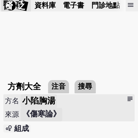
醫 砭
menu
資料庫
電子書
門診地點
預
方劑大全
注音
搜尋
subject
小陷胸湯
方名
《傷寒論》
來源
bubble_chart
組成