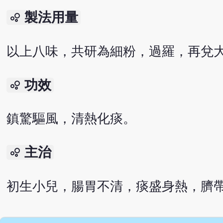
製法用量
bubble_chart
以上八味，共研為細粉，過羅，再兌大赤金
功效
bubble_chart
鎮驚驅風，清熱化痰。
主治
bubble_chart
初生小兒，腸胃不清，痰盛身熱，臍