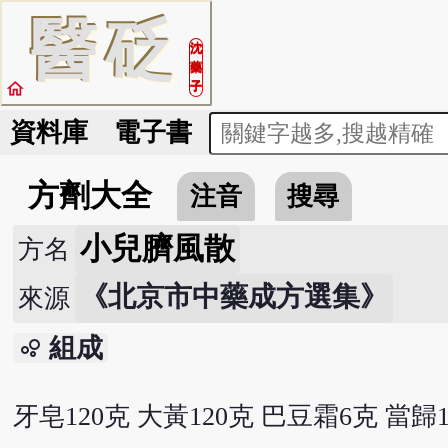
醫
砭
沈
藥
home
子
資料庫
電子書
方劑大全
注音
搜尋
小兒臍風散
方名
《北京市中藥成方選集》
來源
組成
bubble_chart
牙皂120克 大黃120克 巴豆霜6克 當歸1