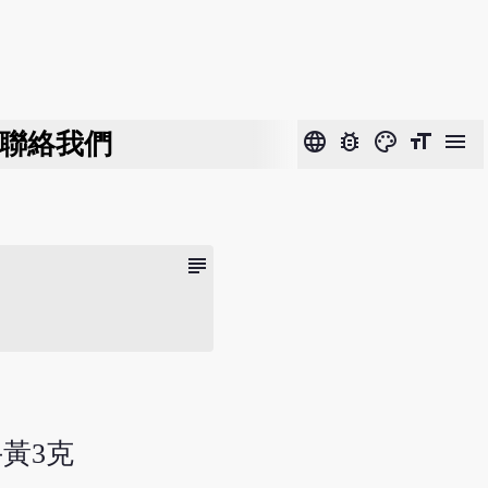
聯絡我們
language
bug_report
color_lens
format_size
menu
subject
牛黃3克