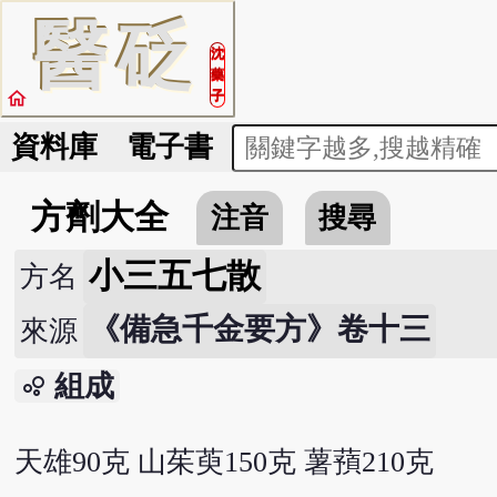
醫
砭
沈
藥
home
子
資料庫
電子書
方劑大全
注音
搜尋
小三五七散
方名
《備急千金要方》卷十三
來源
組成
bubble_chart
天雄90克 山茱萸150克 薯蕷210克