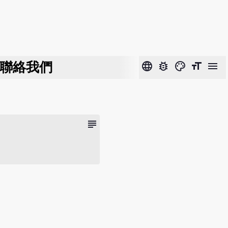
聯絡我們
language
bug_report
color_lens
format_size
menu
subject