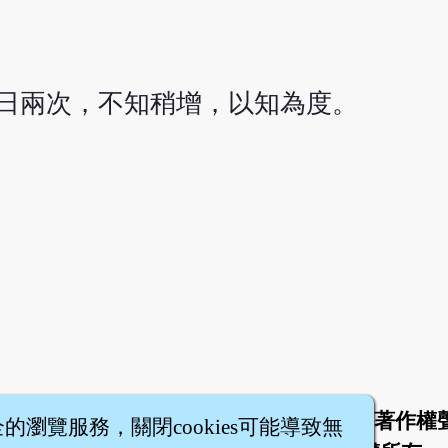
日兩次，不知稍增，以知為度。
於
聯絡我們
服務條款
隱私權條款
著作權
|
|
|
|
全的瀏覽服務，關閉cookies可能導致無