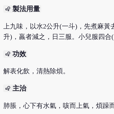
製法用量
bubble_chart
上九味，以水2公升(一斗)，先煮麻黃去
升)，羸者減之，日三服。小兒服四合(8
功效
bubble_chart
解表化飲，清熱除煩。
主治
bubble_chart
肺脹，心下有水氣，咳而上氣，煩躁