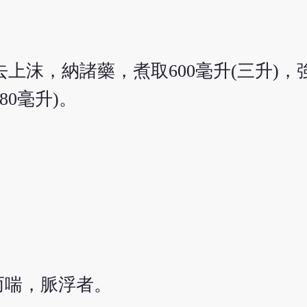
上沫，納諸藥，煮取600毫升(三升)，強
0毫升)。
而喘，脈浮者。