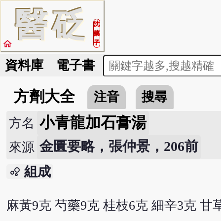
醫
砭
沈
藥
home
子
資料庫
電子書
方劑大全
注音
搜尋
小青龍加石膏湯
方名
金匱要略，張仲景，206前
來源
組成
bubble_chart
麻黃9克 芍藥9克 桂枝6克 細辛3克 甘