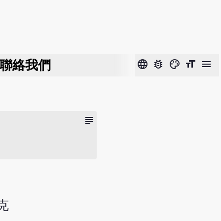
聯絡我們
language
bug_report
color_lens
format_size
menu
subject
克