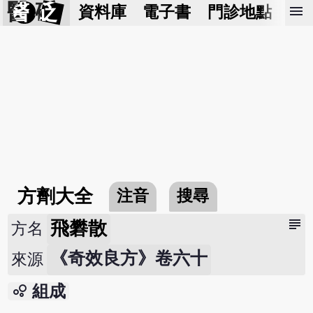
醫 砭
menu
資料庫
電子書
門診地點
預
方劑大全
注音
搜尋
subject
飛礬散
方名
《奇效良方》卷六十
來源
bubble_chart
組成