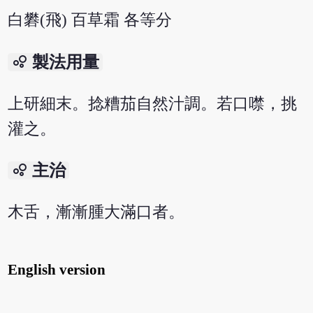
白礬(飛) 百草霜 各等分
bubble_chart
製法用量
上研細末。捻糟茄自然汁調。若口噤，挑
灌之。
bubble_chart
主治
木舌，漸漸腫大滿口者。
English version