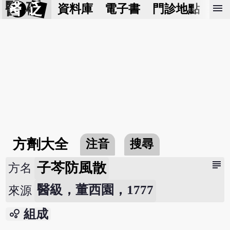
醫 砭
menu
資料庫
電子書
門診地點
預
方劑大全
注音
搜尋
subject
子芩防風散
方名
醫級，董西園，1777
來源
bubble_chart
組成