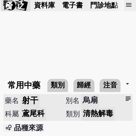
醫 砭
menu
資料庫
電子書
門診地點
預
arrow_drop_down
常用中藥
類別
歸經
注音
subject
射干
烏扇
藥名
別名
鳶尾科
清熱解毒
科屬
類別
bubble_chart
品種來源