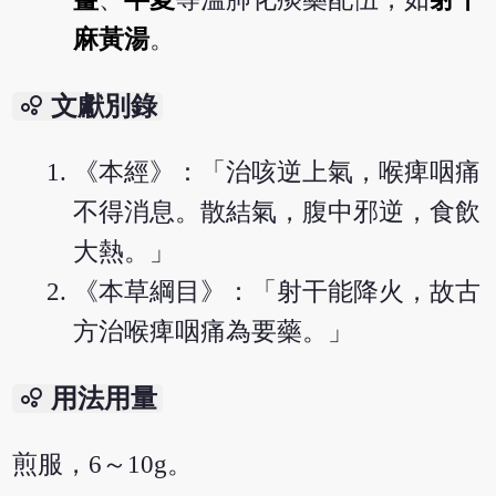
麻黃湯
。
bubble_chart
文獻別錄
《本經》：「治咳逆上氣，喉痺咽痛
不得消息。散結氣，腹中邪逆，食飲
大熱。」
《本草綱目》：「射干能降火，故古
方治喉痺咽痛為要藥。」
bubble_chart
用法用量
煎服，6～10g。