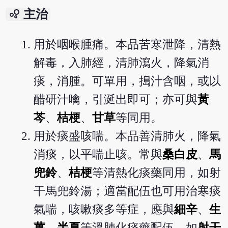
bubble_chart
主治
用於咽喉腫痛。本品苦寒泄降，清熱
解毒，入肺經，清肺瀉火，降氣消
痰，消腫。可單用，搗汁含咽，或以
醋研汁噙，引涎出即可；亦可與
黃
芩
、
桔梗
、
甘草
等同用。
用於痰盛咳喘。本品善清肺火，降氣
消痰，以平喘止咳。常與
桑白皮
、
馬
兜鈴
、
桔梗
等清熱化痰藥同用，如射
干馬兜鈴湯；適當配伍也可用治寒痰
氣喘，咳嗽痰多等症，應與
細辛
、
生
薑
、
半夏
等溫肺化痰藥配伍，如
射干