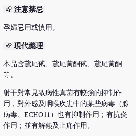
bubble_chart
注意禁忌
孕婦忌用或慎用。
bubble_chart
現代藥理
本品含鳶尾甙、鳶尾黃酮甙、鳶尾黃酮
等。
射干對常見致病性真菌有較強的抑制作
用，對外感及咽喉疾患中的某些病毒（腺
病毒、ECHO11）也有抑制作用；有抗炎
作用；並有解熱及止痛作用。