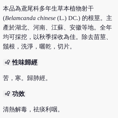
本品為鳶尾科多年生草本植物射干
(
Belamcanda chinese
(L.) DC.) 的根莖。主
產於湖北、河南、江蘇、安徽等地。全年
均可採挖，以秋季採收為佳。除去苗莖、
鬚根，洗淨，曬乾，切片。
bubble_chart
性味歸經
苦，寒。歸肺經。
bubble_chart
功效
清熱解毒，祛痰利咽。