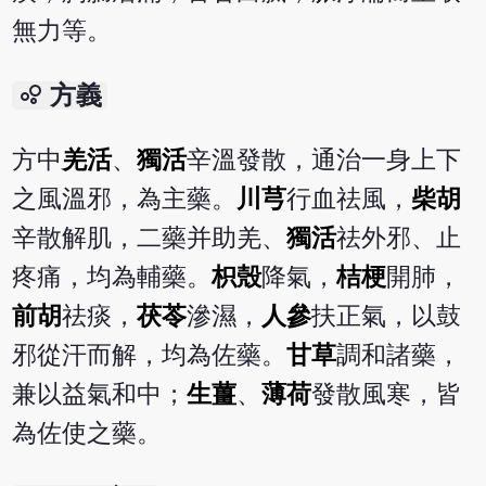
無力等。
bubble_chart
方義
方中
羌活
、
獨活
辛溫發散，通治一身上下
之風溫邪，為主藥。
川芎
行血祛風，
柴胡
辛散解肌，二藥并助羌、
獨活
祛外邪、止
疼痛，均為輔藥。
枳殼
降氣，
桔梗
開肺，
前胡
祛痰，
茯苓
滲濕，
人參
扶正氣，以鼓
邪從汗而解，均為佐藥。
甘草
調和諸藥，
兼以益氣和中；
生薑
、
薄荷
發散風寒，皆
為佐使之藥。