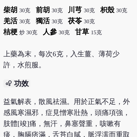
柴胡
前胡
川芎
枳殼
30克
30克
30克
30克
羌活
獨活
茯苓
30克
30克
30克
桔梗
人參
甘草
炒 30克
30克
15克
上藥為末，每次6克，入生薑、薄荷少
許，水煎服。
bubble_chart
功效
益氣解表，散風祛濕。用於正氣不足，外
感風寒濕邪，症見憎寒壯熱，頭痛項強，
肢體[竣]痛，無汗，鼻塞聲重，咳嗽有
痰，胸膈痞滿，舌苔白膩，脈浮濡而重取