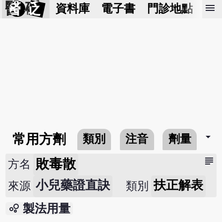
醫 砭
menu
資料庫
電子書
門診地點
預
arrow_drop_down
常用方劑
類別
注音
劑量
subject
敗毒散
方名
小兒藥證直訣
扶正解表
來源
類別
bubble_chart
製法用量