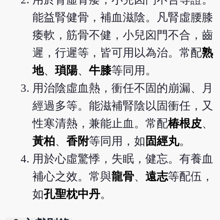
能益腎健骨，補血滋陰。凡腎虛腰膝
痿軟，筋骨不健，小兒囟門不合，齒
遲，行遲等，皆可用以為治。常配
熟
地
、
瑣陽
、
牛膝
等同用。
用治陰虛血熱，衝任不固的崩漏、月
經過多等。能滋補腎陰以固衝任，又
性寒清熱，兼能止血。常配
椿根皮
、
黃柏
、
香附
等同用，如
固經丸
。
用於心虛驚悸，失眠，健忘。有養血
補心之效。常與
龍骨
、
遠志
等配伍，
如
孔聖枕中丹
。