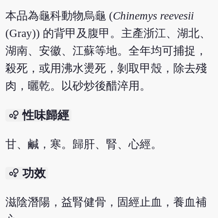
本品為龜科動物烏龜 (
Chinemys reevesii
(Gray)) 的背甲及腹甲。主產浙江、湖北、
湖南、安徽、江蘇等地。全年均可捕捉，
殺死，或用沸水燙死，剝取甲殼，除去殘
肉，曬乾。以砂炒後醋淬用。
bubble_chart
性味歸經
甘、鹹，寒。歸肝、腎、心經。
bubble_chart
功效
滋陰潛陽，益腎健骨，固經止血，養血補