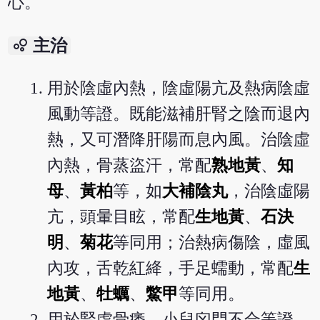
心。
bubble_chart
主治
用於陰虛內熱，陰虛陽亢及熱病陰虛
風動等證。既能滋補肝腎之陰而退內
熱，又可潛降肝陽而息內風。治陰虛
內熱，骨蒸盜汗，常配
熟地黃
、
知
母
、
黃柏
等，如
大補陰丸
，治陰虛陽
亢，頭暈目眩，常配
生地黃
、
石決
明
、
菊花
等同用；治熱病傷陰，虛風
內攻，舌乾紅絳，手足蠕動，常配
生
地黃
、
牡蠣
、
鱉甲
等同用。
用於腎虛骨痿，小兒囟門不合等證。