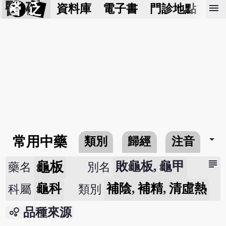
醫 砭
menu
資料庫
電子書
門診地點
預
arrow_drop_down
常用中藥
類別
歸經
注音
subject
龜板
敗龜板, 龜甲
藥名
別名
龜科
補陰
,
補精
,
清虛熱
科屬
類別
bubble_chart
品種來源