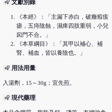
bubble_chart
文獻別錄
《本經》：「主漏下赤白，破癥瘕痎
瘧，五痔陰蝕，濕痺四肢重弱，小兒
囟門不合。」
《本草綱目》：「其甲以補心、補
腎、補血，皆以養陰也。」
bubble_chart
用法用量
入湯劑，15～30g；宜先煎。
bubble_chart
現代藥理