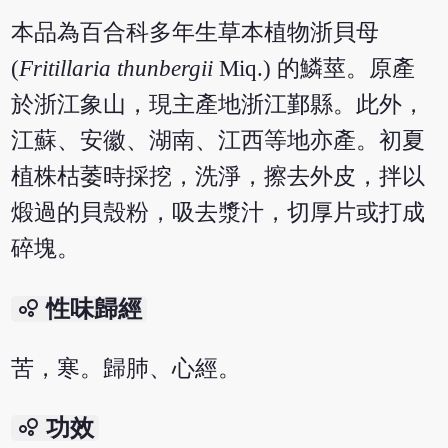
本品為百合科多年生草本植物浙貝母
(
Fritillaria thunbergii
Miq.) 的鱗莖。原產
於浙江象山，現主產地浙江鄞縣。此外，
江蘇、安徽、湖南、江西等地亦產。初夏
植株枯萎時採挖，洗淨，擦去外皮，拌以
煅過的貝殼粉，吸去漿汁，切厚片或打成
碎塊。
bubble_chart
性味歸經
苦，寒。歸肺、心經。
bubble_chart
功效