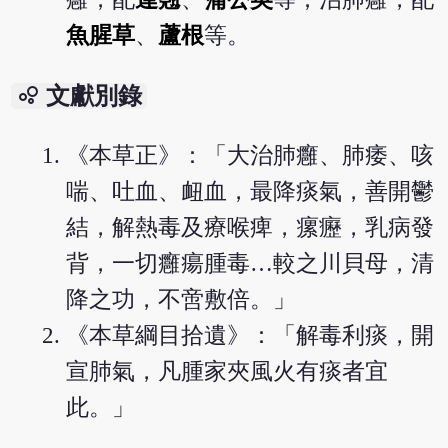
魚腥草
、
蘆根
等。
bubble_chart
文獻別錄
《本草正》：「大治肺癰、肺痿、咳
喘、吐血、衄血，最降痰氣，善開鬱
結，解熱毒及療喉痺，瘰癧，乳病發
背，一切癰瘍腫毒…較之川貝母，清
降之功，不啻敷倍。」
《本草綱目拾遺》：「解毒利痰，開
宣肺氣，凡腫家夾風火有痰者宜
此。」