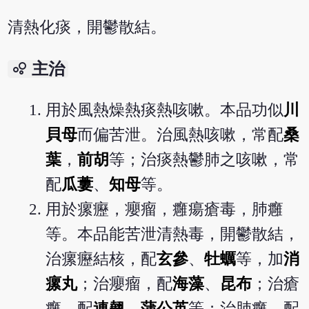
清熱化痰，開鬱散結。
bubble_chart
主治
用於風熱燥熱痰熱咳嗽。本品功似
川
貝母
而偏苦泄。治風熱咳嗽，常配
桑
葉
，
前胡
等；治痰熱鬱肺之咳嗽，常
配
瓜蔞
、
知母
等。
用於瘰癧，癭瘤，癰瘍瘡毒，肺癰
等。本品能苦泄清熱毒，開鬱散結，
治瘰癧結核，配
玄參
、
牡蠣
等，加
消
瘰丸
；治癭瘤，配
海藻
、
昆布
；治瘡
癰，配
連翹
、
蒲公英
等；治肺癰，配