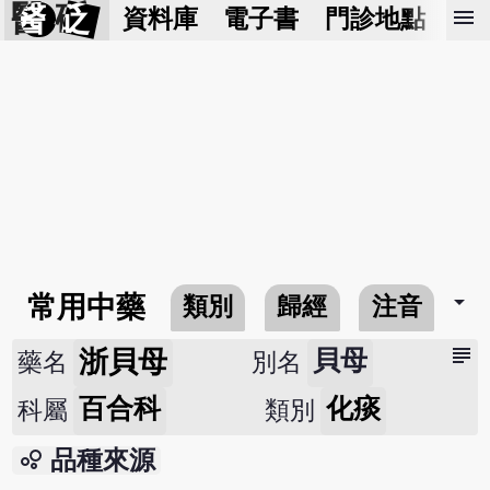
醫 砭
menu
資料庫
電子書
門診地點
預
arrow_drop_down
常用中藥
類別
歸經
注音
subject
浙貝母
貝母
藥名
別名
百合科
化痰
科屬
類別
bubble_chart
品種來源