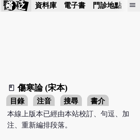
醫 砭
menu
資料庫
電子書
門診地點
預
傷寒論 (宋本)
book_2
目錄
注音
搜尋
書介
本線上版本已經由本站校訂、句逗、加
注、重新編排段落。