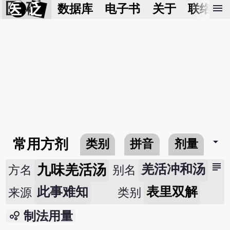
医 砭
menu
数据库
电子书
关于
联络我
arrow_drop_down
常用方剂
类别
拼音
剂量
subject
九味羌活汤
羌活冲和汤
方名
别名
此事难知
表里双解
来源
类别
bubble_chart
制法用量