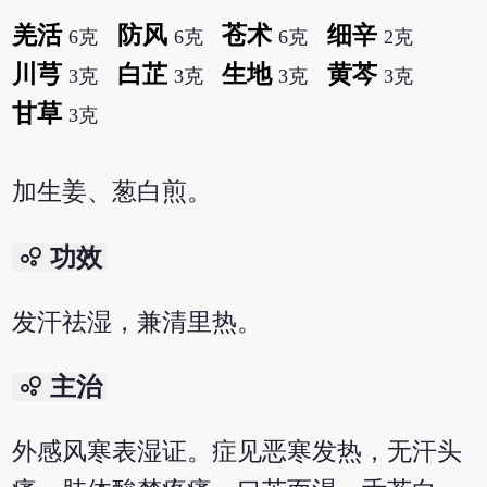
羌活
防风
苍术
细辛
6克
6克
6克
2克
川芎
白芷
生地
黄芩
3克
3克
3克
3克
甘草
3克
加生姜、葱白煎。
bubble_chart
功效
发汗祛湿，兼清里热。
bubble_chart
主治
外感风寒表湿证。症见恶寒发热，无汗头