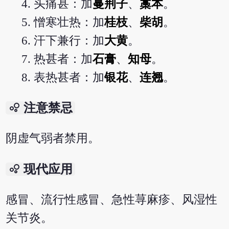
头痛甚：加
蔓荆子
、
藁本
。
憎寒壮热：加
桂枝
、
柴胡
。
汗下兼行：加
大黄
。
热甚者：加
石膏
、
知母
。
表热甚者：加
银花
、
连翘
。
bubble_chart
注意禁忌
阴虚气弱者禁用。
bubble_chart
现代应用
感冒、流行性感冒、急性荨麻疹、风湿性
关节炎。