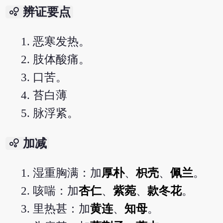
bubble_chart
辨证要点
恶寒发热。
肢体酸痛。
口苦。
苔白薄
脉浮紧。
bubble_chart
加减
湿重胸满：加
厚朴
、
枳壳
、
佩兰
。
咳喘：加
杏仁
、
紫菀
、
款冬花
。
里热甚：加
黄连
、
知母
。