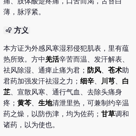
痛、肢体酸楚疼痛，口苦而渴，舌苔白
薄，脉浮紧。
bubble_chart
方义
本方证为外感风寒湿邪侵犯肌表，里有蕴
热所致。方中
羌活
辛苦而温、发汗解表、
祛风除湿、通痺止痛为君；
防风
、
苍术
助
君药加强发汗祛湿之力；
细辛
、
川芎
、
白
芷
、宣散风寒、通行气血、去除头痛身
疼；
黄芩
、
生地
清泄里热，可兼制约辛温
药之燥，以防伤津，均为佐药；
甘草
调和
诸药，以为使也。