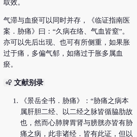
取效。
气滞与血瘀可以同时并存，《临证指南医
案．胁痛》曰：“久病在络、气血皆窒”。
亦可以先后出现、也可有所侧重，如果胀
过于痛，多偏气郁，如痛过于胀多属血
瘀。
bubble_chart
文献别录
《景岳全书．胁痛》：“胁痛之病本
属肝胆二经、以二经之脉皆循脇肋故
也，然而心肺脾胃肾与膀胱亦皆有胁
痛之病，此非诸经．皆有此证，但以