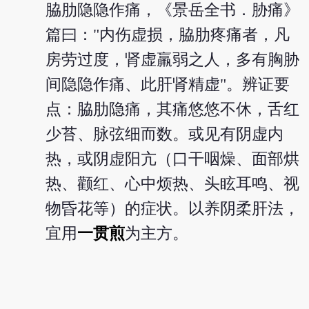
脇肋隐隐作痛，《景岳全书．胁痛》
篇曰："内伤虚损，脇肋疼痛者，凡
房劳过度，肾虚羸弱之人，多有胸胁
间隐隐作痛、此肝肾精虚"。辨证要
点：脇肋隐痛，其痛悠悠不休，舌红
少苔、脉弦细而数。或见有阴虚内
热，或阴虚阳亢（口干咽燥、面部烘
热、颧红、心中烦热、头眩耳鸣、视
物昏花等）的症状。以养阴柔肝法，
宜用
一贯煎
为主方。