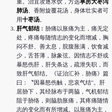
重。治宜攻逐水饮，方选
葶苈大枣泻
肺汤
、香附旋覆花汤，身体壮实者可
用
十枣汤
。
肝气郁结
︰胁痛以胀痛为主，痛无定
处，疼痛每随情志的变化而增减，胸
闷不舒、善太息，脘腹胀满，饮食减
少，舌苔薄，脉象弦。因情志不舒或
暴怒伤肝，肝失条达，疏泄失职，而
致肝气郁结。《证治汇补．胁痛》篇
曰：〝因暴怒伤触，悲哀气结"。肝
居胁下，其经脉布于两脇，气机郁结
阻于胁络，则脇肋胀痛，其疼痛随情
志的变化而有所增减。以胀痛为主，