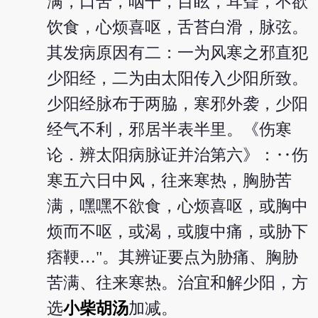
满，口苦，咽干，目眩，耳聋，不欲
饮食，心烦喜呕，舌苔白滑，脉弦。
其发病原因有二：一为风寒之邪直犯
少阳经，二为由太阳传入少阳所致。
少阳经脉布于两脇，寒邪外袭，少阳
经气不利，邪居半表半里。《伤寒
论．辨太阳病脉证并治第六》：‥伤
寒五六日中风，往来寒热，胸胁苦
满，嘿嘿不欲食，心烦喜呕，或胸中
烦而不呕，或渴，或腹中痛，或胁下
痞鞕…"。其辨证要点为胁痛、胸胁
苦满、往来寒热。治宜和解少阳，方
选
小柴胡汤
加减。