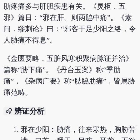
肋疼痛多与肝胆疾患有关。《灵枢．五
邪》篇日：“邪在肝、则两脇中痛”。《素
问．缪刺论》曰：“邪客于足少阳之络，令
人胁痛不得息”。
《金匮要略．五脏风寒积聚病脉证并治》
篇称“胁下痛”。《丹台玉案》称“季肋
痛”，《杂病广要》称“胠脇肋痛”，皆属胁
痛范畴。
bubble_chart
辨证分析
邪在少阳︰胁痛，往来寒热，胸胁苦