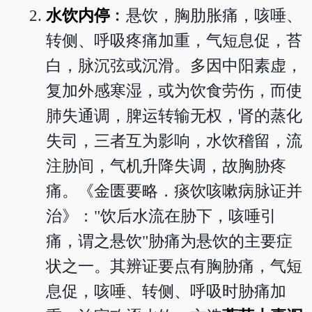
水饮内停
︰悬饮，胸肋胀痛，咳唾、
转侧、呼吸疼痛加重，气短息促，苔
白，脉沉弦或沉滑。多因中阳素虚，
复加外感寒湿，或为饮食劳伤，而使
肺失通调，脾运转输无权，肾的蒸化
失司，三者互为影响，水饮稽留，流
注胁间，气机升降失调，故胸胁疼
痛。《金匮要略．痰饮咳嗽病脉证并
治》："饮后水流在胁下，咳唾引
痛，谓之悬饮"胁痛为悬饮的主要症
状之一。其辨证要点有胸胁痛，气短
息促，咳唾、转侧、呼吸时胁痛加