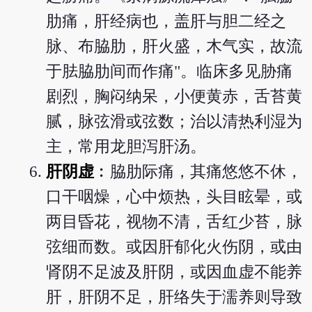
肋痛，肝经病也，盖肝与胆二经之
脉、布脇肋，肝火盛，木气实，故流
于胠脇肋间而作痛"。临床多见胁痛
剧烈，胸闷纳呆，小便黄赤，舌苔黄
腻，脉弦滑或弦数；治以清热利湿为
主，常用龙胆泻肝汤。
肝阴虚
︰脇肋际痛，其痛悠悠不休，
口干咽燥，心中烦热，头目眩晕，或
两目昏花，视物不清，舌红少苔，脉
弦细而数。或因肝郁化火伤阴，或由
肾阴不足波及肝阴，或因血虚不能养
肝，肝阴不足，肝络失于濡养则导致