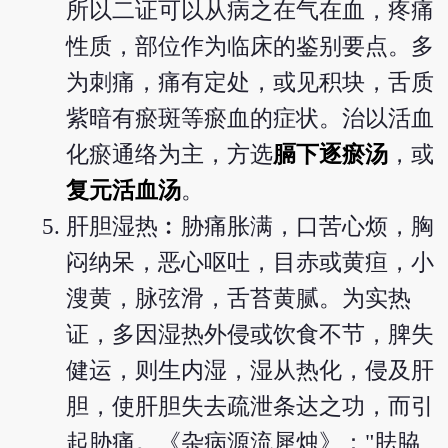
所以二证可以从病之在气在血，疼痛
性质，部位作为临床的鉴别要点。多
为刺痛，痛有定处，或见积块，舌质
紫暗有瘀斑等瘀血的症状。治以活血
化瘀通络为主，方选
膈下逐瘀汤
，或
复元活血汤
。
肝胆湿热︰胁痛胀满，口苦心烦，胸
闷纳呆，恶心呕吐，目赤或黄疸，小
溲黄，脉弦滑，舌苔黄腻。为实热
证，多因湿热外侵或饮食不节，脾失
健运，则生内湿，湿从热化，侵及肝
胆，使肝胆失去疏泄条达之功，而引
起胁痛。《杂病源流犀烛》："胠脇