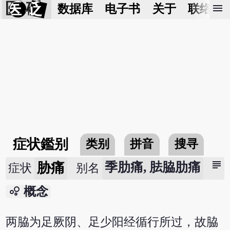
医 砭
menu
数据库
电子书
关于
联络我
症状鑑别
类别
拼音
搜寻
subject
胁痛
季肋痛, 胠脇肋痛
症状
别名
bubble_chart
概念
两脇为足厥阴、足少阳经循行所过，故脇