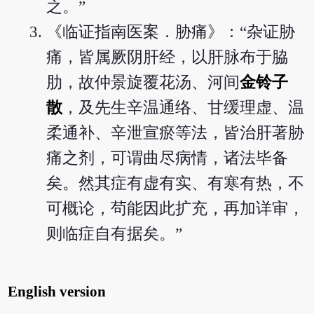
之。”
《临证指南医案．胁痛》：“杂证胁
痛，皆属厥阴肝经，以肝脉布于脇
肋，故仲景旋覆花汤、河间
金铃子
散
，及先生辛温通络、甘缓理虚、温
柔通补、辛泄宣瘀等法，皆治肝著胁
痛之剂，可谓曲尽病情，诸法毕备
矣。然其症有虚有实、有寒有热，不
可概论，茍能因此扩充，再加详审，
则临症自有据矣。”
English version