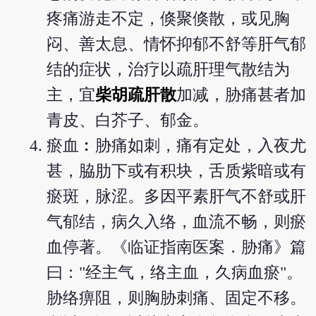
疼痛游走不定，倏聚倏散，或见胸
闷、善太息、情怀抑郁不舒等肝气郁
结的症状，治疗以疏肝理气散结为
主，宜
柴胡疏肝散
加减，胁痛甚者加
青皮、白芥子、郁金。
瘀血︰胁痛如刺，痛有定处，入夜尤
甚，脇肋下或有积块，舌质紫暗或有
瘀斑，脉涩。多因平素肝气不舒或肝
气郁结，病久入络，血流不畅，则瘀
血停著。《临证指南医案．胁痛》篇
曰："经主气，络主血，久病血瘀"。
胁络痹阻，则胸胁刺痛、固定不移。