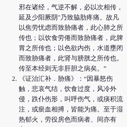
邪在诸经，气逆不解，必以次相传，
延及少阳厥阴"乃致脇肋疼痛。故凡
以焦劳忧虑而致胁痛者，此心肺之所
传也；以饮食劳倦而致胁痛者，此脾
胃之所传也；以色欲内伤，水道壅闭
而致胁痛者，此肾与膀胱之所传也。
传至本经则无非肝胆之病矣。”
《证治汇补．胁痛》：“因暴怒伤
触，悲哀气结，饮食过度，风冷外
侵，跌仆伤形，叫呼伤气，或痰积流
注，或瘀血相搏，皆能为痛。至于湿
热郁火，劳役房色而病者、间亦有