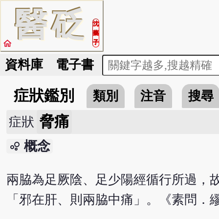
醫
砭
沈
藥
home
子
資料庫
電子書
症狀鑑別
類別
注音
搜尋
脅痛
症狀
概念
bubble_chart
兩脇為足厥陰、足少陽經循行所過，
「邪在肝、則兩脇中痛」。《素問．