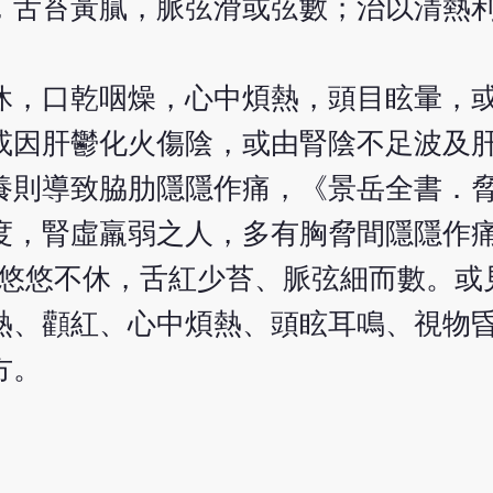
，舌苔黃膩，脈弦滑或弦數；治以清熱
休，口乾咽燥，心中煩熱，頭目眩暈，
或因肝鬱化火傷陰，或由腎陰不足波及
養則導致脇肋隱隱作痛，《景岳全書．脅
度，腎虛羸弱之人，多有胸脅間隱隱作
痛悠悠不休，舌紅少苔、脈弦細而數。或
熱、顴紅、心中煩熱、頭眩耳鳴、視物
方。