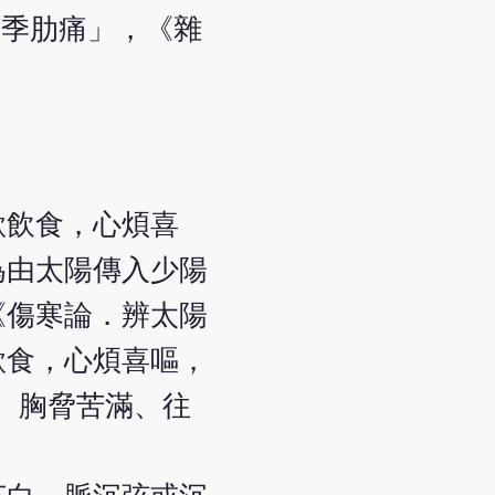
「季肋痛」，《雜
欲飲食，心煩喜
為由太陽傳入少陽
《傷寒論．辨太陽
欲食，心煩喜嘔，
、胸脅苦滿、往