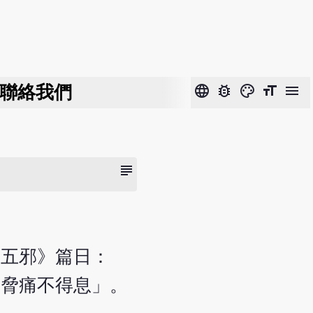
聯絡我們
language
bug_report
color_lens
format_size
menu
subject
．五邪》篇日：
人脅痛不得息」。