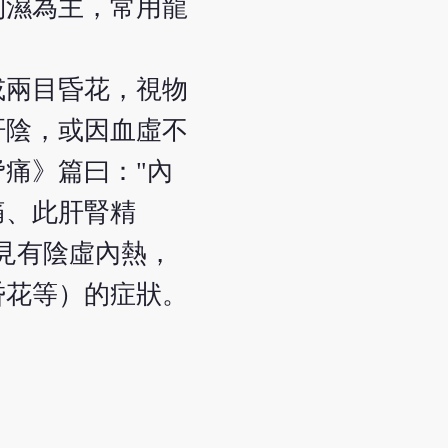
利濕為主，常用龍
或兩目昏花，視物
肝陰，或因血虛不
痛》篇曰："內
痛、此肝腎精
見有陰虛內熱，
昏花等）的症狀。