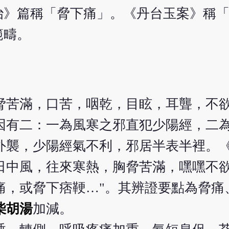
治》篇稱「脅下痛」。《丹台玉案》稱
範疇。
脅苦滿，口苦，咽乾，目眩，耳聾，不
因有二：一為風寒之邪直犯少陽經，二
外襲，少陽經氣不利，邪居半表半裡。
日中風，往來寒熱，胸脅苦滿，嘿嘿不
痛，或脅下痞鞕…"。其辨證要點為脅痛
柴胡湯
加減。