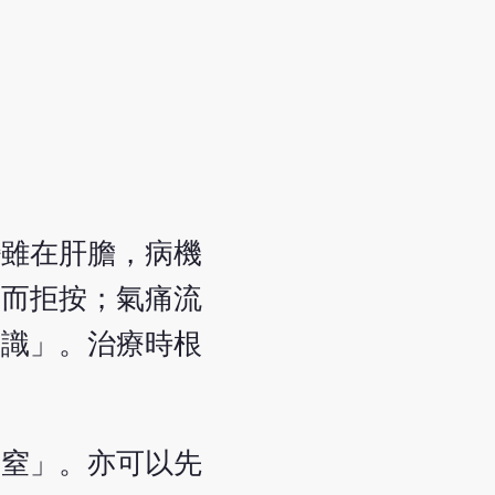
變雖在肝膽，病機
硬而拒按；氣痛流
辨識」。治療時根
皆窒」。亦可以先