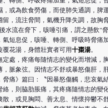
唾、轉側、呼吸疼痛加重，氣短息促，
濕，或為飲食勞傷，而使肺失通調，脾
稽留，流注脅間，氣機升降失調，故胸
飲後水流在脅下，咳唾引痛，謂之懸飲"
，氣短息促，咳唾、轉側、呼吸時脅痛
旋覆花湯，身體壯實者可用
十棗湯
。
無定處，疼痛每隨情志的變化而增減，
薄，脈象弦。因情志不舒或暴怒傷肝，
．脅痛》篇曰：〝因暴怒傷觸，悲哀氣結
脅絡，則脇肋脹痛，其疼痛隨情志的變
倏散，或見胸悶、善太息、情懷抑鬱不