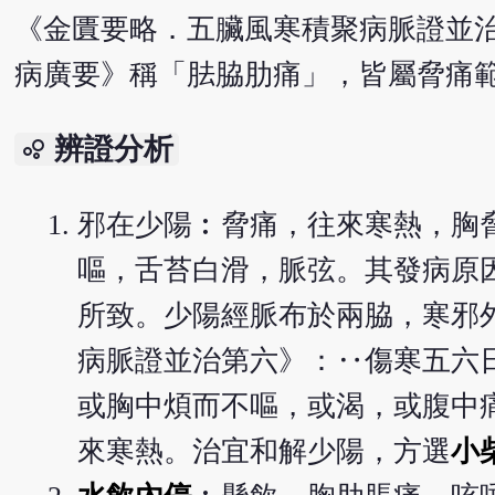
《金匱要略．五臟風寒積聚病脈證並
病廣要》稱「胠脇肋痛」，皆屬脅痛
辨證分析
bubble_chart
邪在少陽︰脅痛，往來寒熱，胸
嘔，舌苔白滑，脈弦。其發病原
所致。少陽經脈布於兩脇，寒邪
病脈證並治第六》：‥傷寒五六
或胸中煩而不嘔，或渴，或腹中
來寒熱。治宜和解少陽，方選
小