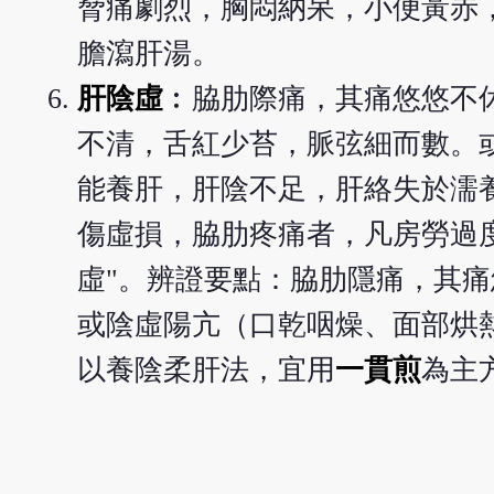
脅痛劇烈，胸悶納呆，小便黃赤
膽瀉肝湯。
肝陰虛
︰脇肋際痛，其痛悠悠不
不清，舌紅少苔，脈弦細而數。
能養肝，肝陰不足，肝絡失於濡
傷虛損，脇肋疼痛者，凡房勞過
虛"。辨證要點：脇肋隱痛，其
或陰虛陽亢（口乾咽燥、面部烘
以養陰柔肝法，宜用
一貫煎
為主