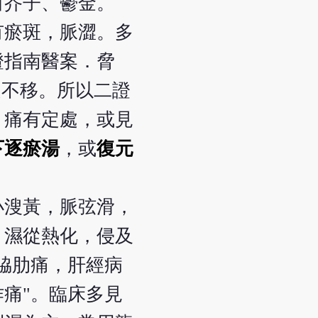
白芥子、鬱金。
有瘀斑，脈澀。多
證指南醫案．脅
定不移。所以二證
，痛有定處，或見
下逐瘀湯
，或
復元
小溲黃，脈弦滑，
，濕從熱化，侵及
脇肋痛，肝經病
痛"。臨床多見