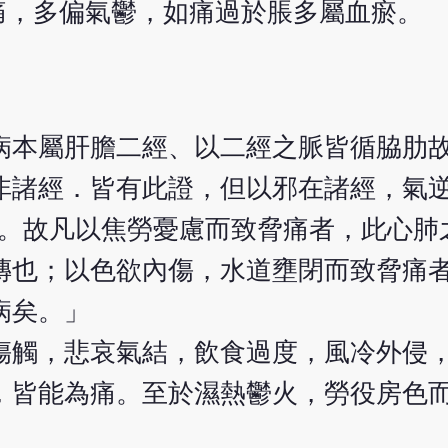
痛，多偏氣鬱，如痛過於脹多屬血瘀。
病本屬肝膽二經、以二經之脈皆循脇肋
非諸經．皆有此證，但以邪在諸經，氣
痛。故凡以焦勞憂慮而致脅痛者，此心肺
傳也；以色欲內傷，水道壅閉而致脅痛
病矣。」
傷觸，悲哀氣結，飲食過度，風冷外侵
，皆能為痛。至於濕熱鬱火，勞役房色