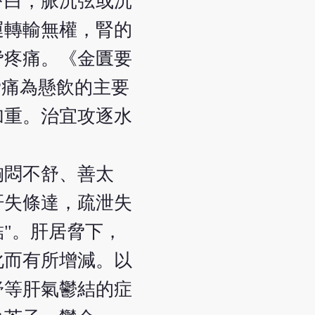
苔白，脈沉弦或沉
運轉輸無權，腎的
脅疼痛。《金匱要
脅痛為懸飲的主要
加重。治宜攻逐水
胸悶不舒、善太
肝失條達，疏泄失
"。肝居脅下，
化而有所增減。以
舒等肝氣鬱結的症