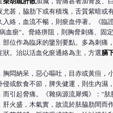
宜
柴胡疏肝散
加減，脅痛甚者加青皮、
夜尤甚，脇肋下或有積塊，舌質紫暗或
久入絡，血流不暢，則瘀血停著。《臨
久病血瘀"。脅絡痹阻，則胸脅刺痛、固
，部位作為臨床的鑒別要點。多為刺痛
症狀。治以活血化瘀通絡為主，方選
膈
，胸悶納呆，惡心嘔吐，目赤或黃疸，
外侵或飲食不節，脾失健運，則生內濕
，而引起脅痛。《雜病源流犀燭》："胠
，肝火盛，木氣實，故流於胠脇肋間而作