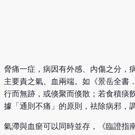
脅痛一症，病因有外感、內傷之分，
主要責之氣、血兩端。如《景岳全書
行而無跡，或倏聚而倏散；若食積痰
據「通則不痛」的原則，祛除病邪，
氣滯與血瘀可以同時並存，《臨證指