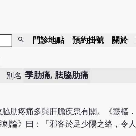
search
門診地點
預約掛號
關於
季肋痛, 胠脇肋痛
別名
故脇肋疼痛多與肝膽疾患有關。《靈樞
繆刺論》曰：「邪客於足少陽之絡，令