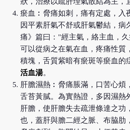
狀，治療以疏肝理氣散結為主，
瘀血︰脅痛如刺，痛有定處，入
因平素肝氣不舒或肝氣鬱結，病
痛》篇曰："經主氣，絡主血，
可以從病之在氣在血，疼痛性質
積塊，舌質紫暗有瘀斑等瘀血的
活血湯
。
肝膽濕熱︰脅痛脹滿，口苦心煩
舌苔黃膩。為實熱證，多因濕熱
肝膽，使肝膽失去疏泄條達之功
也，蓋肝與膽二經之脈、布脇肋