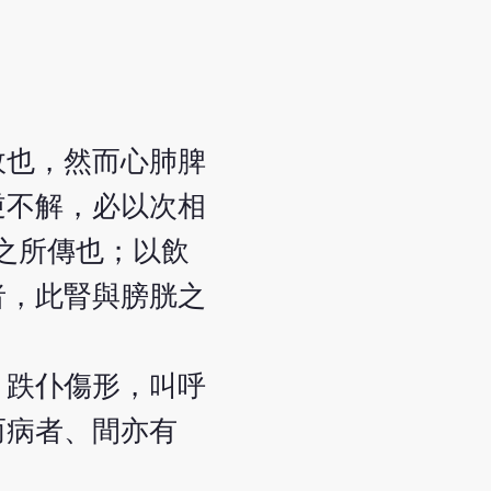
故也，然而心肺脾
逆不解，必以次相
之所傳也；以飲
者，此腎與膀胱之
，跌仆傷形，叫呼
而病者、間亦有