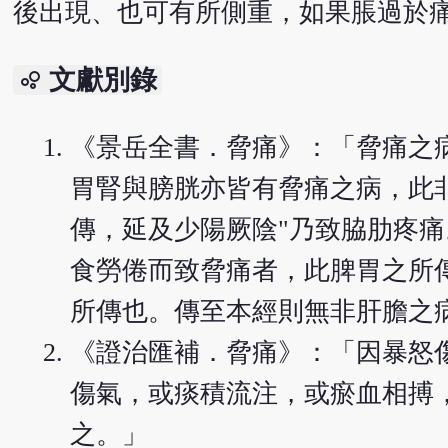
後出現、也可有所側重，如果脹過於
文獻別錄
bubble_chart
《景岳全書．脅痛》：「脅痛之
胃腎與膀胱亦皆有脅痛之病，此
傳，延及少陽厥陰"乃致脇肋疼
食勞倦而致脅痛者，此脾胃之所
所傳也。傳至本經則無非肝膽之
《證治匯補．脅痛》：「因暴怒
傷氣，或痰積流注，或瘀血相搏
之。」