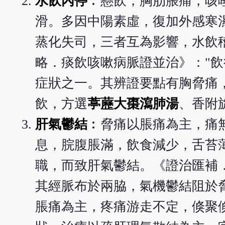
水飲內停
︰懸飲，胸肋脹痛，咳
滑。多因中陽素虛，復加外感寒
蒸化失司，三者互為影響，水飲
略．痰飲咳嗽病脈證並治》："
症狀之一。其辨證要點有胸脅痛
飲，方選
葶藶大棗瀉肺湯
、香附
肝氣鬱結
︰脅痛以脹痛為主，痛
息，脘腹脹滿，飲食減少，舌苔
職，而致肝氣鬱結。《證治匯補
其經脈布於兩脇，氣機鬱結阻於
脹痛為主，疼痛游走不定，倏聚