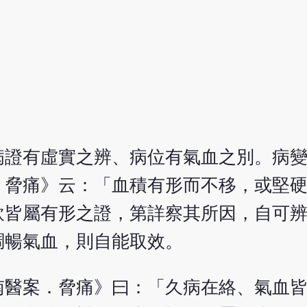
病證有虛實之辨、病位有氣血之別。病
．脅痛》云：「血積有形而不移，或堅
飲皆屬有形之證，第詳察其所因，自可
調暢氣血，則自能取效。
南醫案．脅痛》曰：「久病在絡、氣血