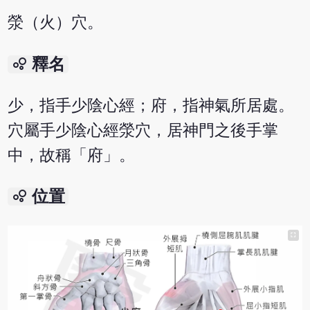
滎（火）穴。
bubble_chart
釋名
少，指手少陰心經；府，指神氣所居處。
穴屬手少陰心經滎穴，居神門之後手掌
中，故稱「府」。
bubble_chart
位置