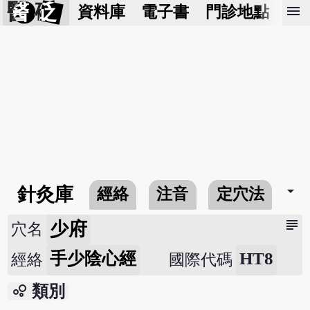
醫 砭
menu
資料庫
電子書
門診地點
預
arrow_drop_down
針灸庫
經絡
注音
定穴法
常
subject
少府
穴名
手少陰心經
HT8
經絡
國際代碼
bubble_chart
類別