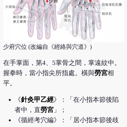
少府穴位 (改編自《經絡與穴道》)
在手掌面，第4、5掌骨之間，掌遠紋中。
握拳時，當小指尖所指處。橫與
勞宮
相
平。
《
針灸甲乙經
》：「在小指本節後陷
者中，直
勞宮
」；
《循經考穴編》：「居小指本節後歧