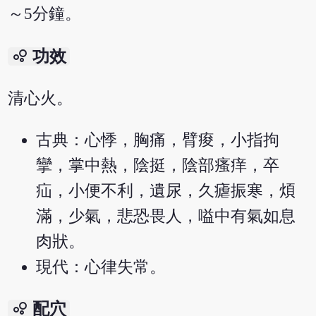
～5分鐘。
bubble_chart
功效
清心火。
古典：心悸，胸痛，臂痠，小指拘
攣，掌中熱，陰挺，陰部瘙痒，卒
疝，小便不利，遺尿，久瘧振寒，煩
滿，少氣，悲恐畏人，嗌中有氣如息
肉狀。
現代：心律失常。
bubble_chart
配穴