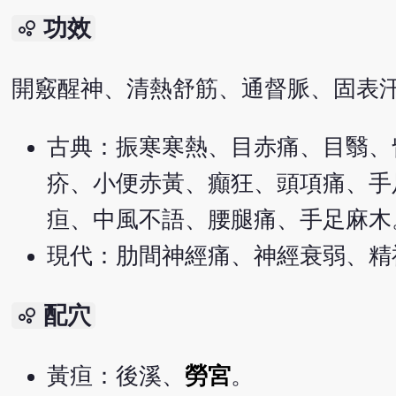
功效
bubble_chart
開竅醒神、清熱舒筋、通督脈、固表
古典：振寒寒熱、目赤痛、目翳、
疥、小便赤黃、癲狂、頭項痛、手
疸、中風不語、腰腿痛、手足麻木
現代：肋間神經痛、神經衰弱、精
配穴
bubble_chart
黃疸：後溪、
勞宮
。