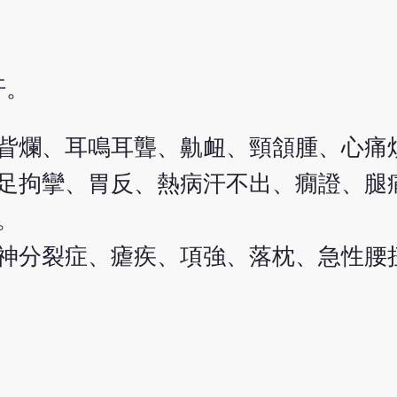
汗。
眥爛、耳鳴耳聾、鼽衄、頸頷腫、心痛
足拘攣、胃反、熱病汗不出、癇證、腿
。
神分裂症、瘧疾、項強、落枕、急性腰