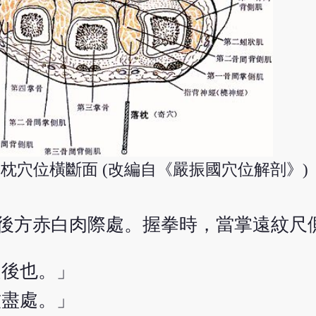
枕穴位橫斷面 (改編自《嚴振國穴位解剖》)
）後方赤白肉際處。握拳時，當掌遠紋尺
之後也。」
紋盡處。」