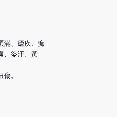
煩滿、瘧疾、痂
痛、盜汗、黃
扭傷。