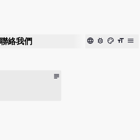
聯絡我們
language
bug_report
color_lens
format_size
menu
subject