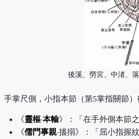
後溪、勞宮、中渚、落
手掌尺側，小指本節（第5掌指關節
《
靈樞
‧
本輸
》：「在手外側本節
《
儒門事親
‧搐搦》：「屈小指握