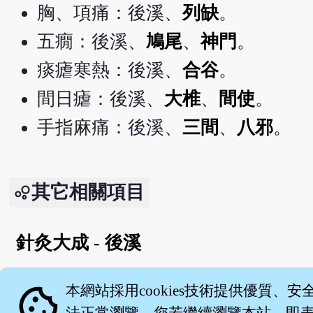
胸、項痛：後溪、
列缺
。
五癇：後溪、
鳩尾
、
神門
。
痰瘧寒熱：後溪、
合谷
。
間日瘧：後溪、
大椎
、
間使
。
手指麻痛：後溪、
三間
、
八邪
。
其它相關項目
針灸大成 - 後溪
English version
cookie
本網站採用cookies技術提供優質、安