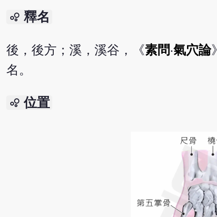
釋名
bubble_chart
後，後方；溪，溪谷，《
素問
‧
氣穴論
名。
位置
bubble_chart