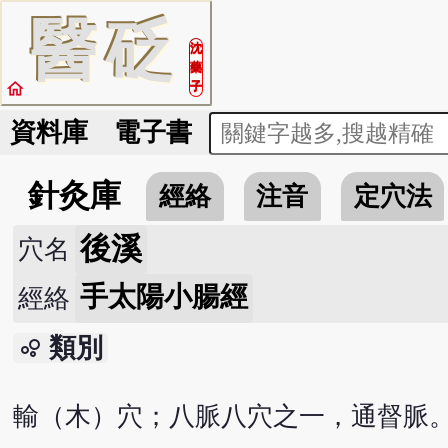
醫
砭
沈
藥
home
子
資料庫
電子書
針灸庫
經絡
注音
定穴法
後溪
穴名
手太陽小腸經
經絡
類別
bubble_chart
輸（木）穴；八脈八穴之一，通督脈