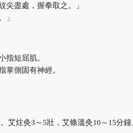
紋尖盡處，握拳取之。」
。」
小指短屈肌。
指掌側固有神經。
。艾炷灸3～5壯，艾條溫灸10～15分鐘