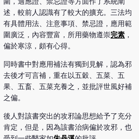
圍，適應證、禁忌證等方面作了系統闡
述，較前人認識有了較大的擴充。三法均
有具體用法、注意事項、禁忌證，應用範
圍廣泛，內容豐富，所用藥物遵崇
完素
，
偏於寒涼，頗有心得。
同時書中對應用補法有獨到見解，認為邪
去後才可言補，重在以五穀、五菜、五
果、五畜、五菜充養之，並批評世風好補
之偏。
後人對該書突出的攻邪論思想給予了充分
肯定，但是，因為該書治病偏於攻邪，也
受到一些醫家如
朱丹溪
的批評。