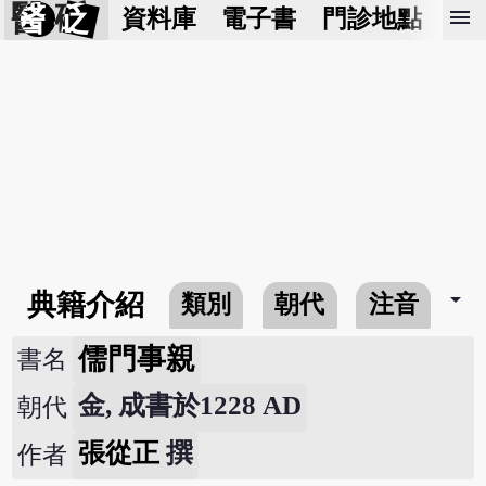
醫 砭
menu
資料庫
電子書
門診地點
預
arrow_drop_down
典籍介紹
類別
朝代
注音
儒門事親
書名
金, 成書於1228 AD
朝代
張從正
撰
作者