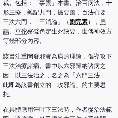
裁。包括：「事親」本書。治百病法，十
形三療，雜記九門，撮要圖，百法心要，
三法六門，「三消論」（
劉完素
），
扁
鵲
、
華佗
察聲色定生死訣要，世傳神效方
等幾部分內容。
該書注重闡發邪實為病的理論，倡導攻下
三法治療諸病。書中以六邪歸納諸病之
因，以三法治之，名之為「六門三法」，
此即為該書創立的「攻邪論」的主要思
想。
在具體應用汗吐下三法時，作者從治法範