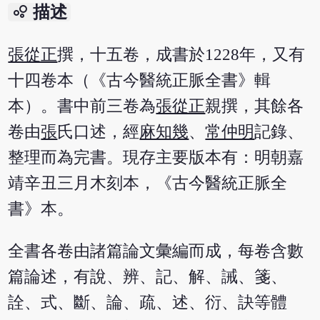
bubble_chart
描述
張從正
撰，十五卷，成書於1228年，又有
十四卷本（《古今醫統正脈全書》輯
本）。書中前三卷為
張從正
親撰，其餘各
卷由
張
氏口述，經
麻知幾
、
常仲明
記錄、
整理而為完書。現存主要版本有：明朝嘉
靖辛丑三月木刻本，《古今醫統正脈全
書》本。
全書各卷由諸篇論文彙編而成，每卷含數
篇論述，有說、辨、記、解、誡、箋、
詮、式、斷、論、疏、述、衍、訣等體