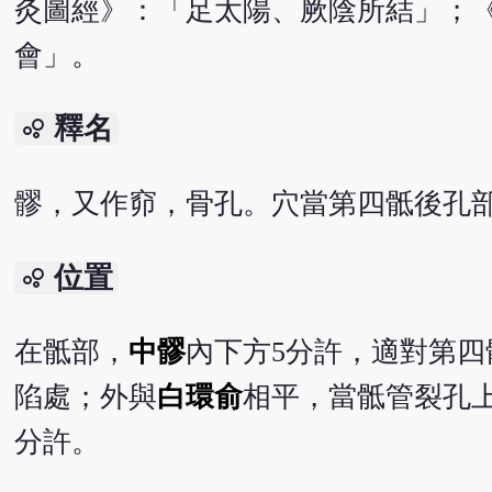
灸圖經》：「足太陽、厥陰所結」；
會」。
釋名
bubble_chart
髎，又作窌，骨孔。穴當第四骶後孔
位置
bubble_chart
在骶部，
中髎
內下方5分許，適對第四
陷處；外與
白環俞
相平，當骶管裂孔上
分許。