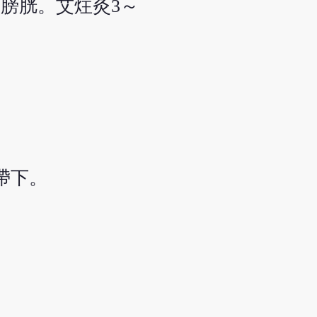
膀胱。艾炷灸3～
帶下。