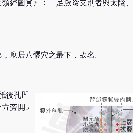
《類經圖翼》：「足厥陰支別者與太陰
部，應居八髎穴之最下，故名。
骶後孔凹
方旁開5