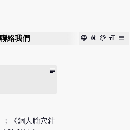
聯絡我們
language
bug_report
color_lens
format_size
menu
subject
」；《銅人腧穴針