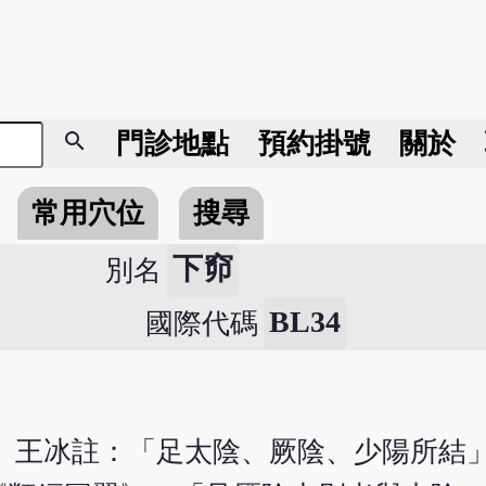
search
門診地點
預約掛號
關於
常用穴位
搜尋
下窌
別名
BL34
國際代碼
》王冰註：「足太陰、厥陰、少陽所結