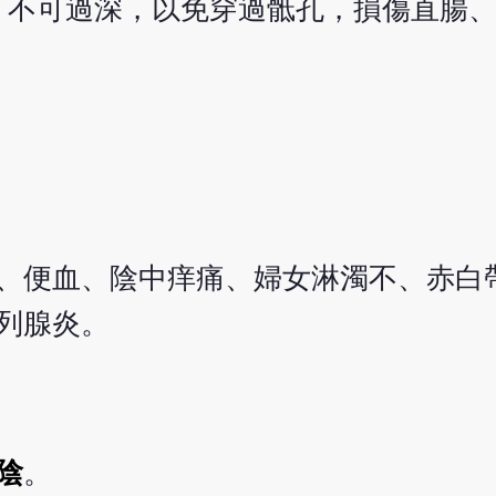
，不可過深，以免穿過骶孔，損傷直腸、
、便血、陰中痒痛、婦女淋濁不、赤白
列腺炎。
陰
。