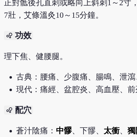
正對骶後孔直刺或略向上斜刺1～2寸
7壯，艾條溫灸10～15分鐘。
功效
bubble_chart
理下焦、健腰腿。
古典：腰痛、少腹痛、腸鳴、泄瀉
現代：痛經、盆腔炎、高血壓、前
配穴
bubble_chart
蒼汁陰痛：
中髎
、下髎、
太衝
、
獨