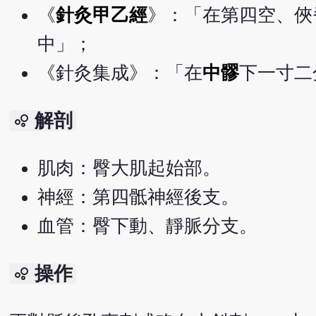
《
針灸甲乙經
》：「在第四空、俠
中」；
《針灸集成》：「在
中髎
下一寸二
解剖
bubble_chart
肌肉：臀大肌起始部。
神經：第四骶神經後支。
血管：臀下動、靜脈分支。
操作
bubble_chart