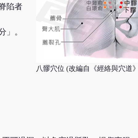
脊陷者
分」。
八髎穴位 (改編自《經絡與穴道》