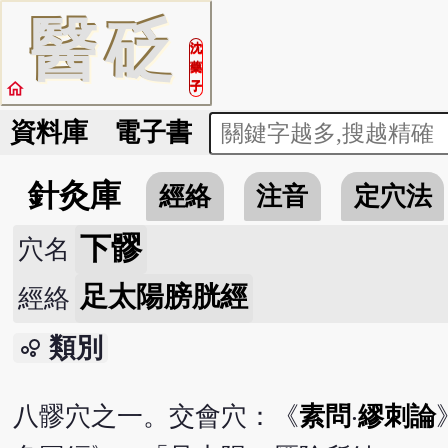
醫
砭
沈
藥
home
子
資料庫
電子書
針灸庫
經絡
注音
定穴法
下髎
穴名
足太陽膀胱經
經絡
類別
bubble_chart
八髎穴之一。交會穴：《
素問
‧
繆刺論