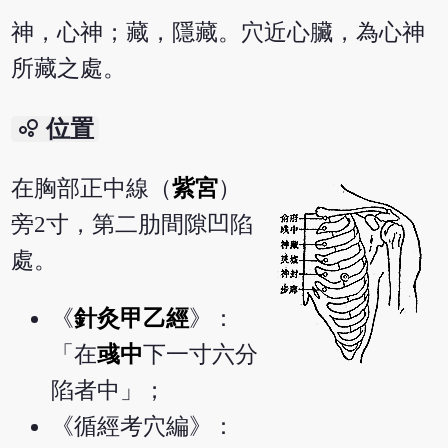
神，心神；藏，隱藏。穴近心臟，為心神
所藏之處。
bubble_chart
位置
在胸部正中線（
紫宮
）
旁2寸，第二肋間隙凹陷
處。
《
針灸甲乙經
》：
「在
彧中
下一寸六分
陷者中」；
《循經考穴編》：