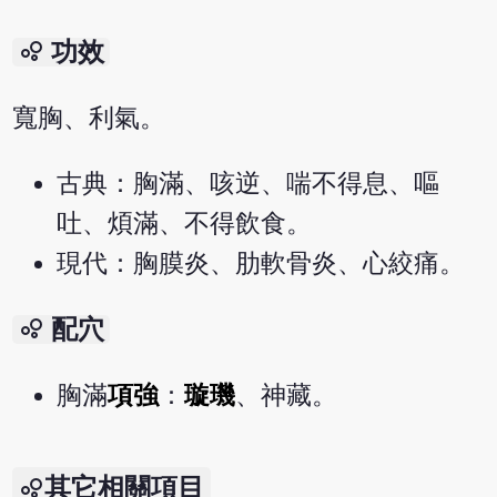
bubble_chart
功效
寬胸、利氣。
古典：胸滿、咳逆、喘不得息、嘔
吐、煩滿、不得飲食。
現代：胸膜炎、肋軟骨炎、心絞痛。
bubble_chart
配穴
胸滿
項強
：
璇璣
、神藏。
其它相關項目