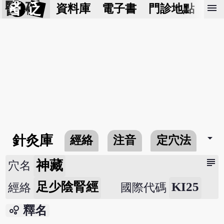
醫 砭
menu
資料庫
電子書
門診地點
預
arrow_drop_down
針灸庫
經絡
注音
定穴法
常
subject
神藏
穴名
足少陰腎經
KI25
經絡
國際代碼
bubble_chart
釋名