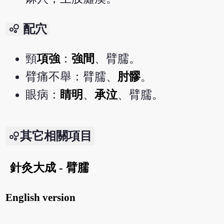
bubble_chart
配穴
頸
項強
：
強間
、臂臑。
臂痛不舉：臂臑、
肘髎
。
眼病：
睛明
、
承泣
、臂臑。
其它相關項目
針灸大成 - 臂臑
English version