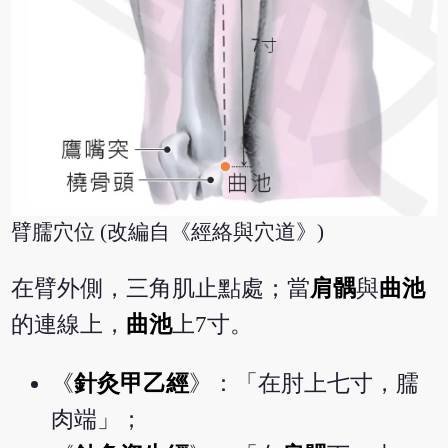
臂臑穴位 (改編自《經絡與穴道》)
在臂外側，三角肌止點處；當
肩髃
與
曲池
的連線上，
曲池
上7寸。
《
針灸甲乙經
》：「在肘上七寸，臑
肉端」；