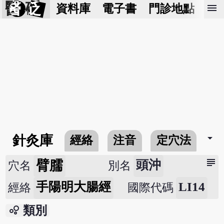
醫 砭
menu
資料庫
電子書
門診地點
預
arrow_drop_down
針灸庫
經絡
注音
定穴法
常
subject
臂臑
頭沖
穴名
別名
手陽明大腸經
LI14
經絡
國際代碼
bubble_chart
類別