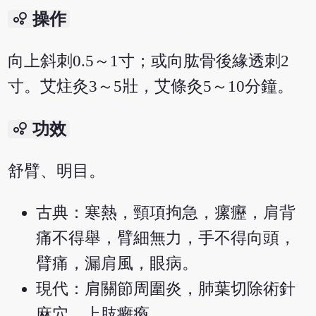
bubble_chart
操作
向上斜刺0.5～1寸；或向肱骨後緣透刺2
寸。艾炷灸3～5壯，艾條灸5～10分鐘。
bubble_chart
功效
舒臂、明目。
古典：寒熱，頸項拘急，瘰癧，肩背
痛不得舉，臂細無力，手不得向頭，
臂痛，漏肩風，眼病。
現代：肩關節周圍炎，肺葉切除術針
麻穴，上肢癱瘓。