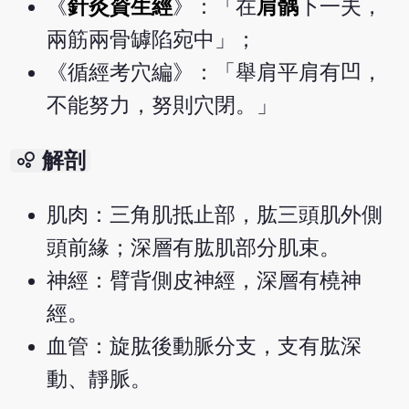
《
針灸資生經
》：「在
肩髃
下一夫，
兩筋兩骨罅陷宛中」；
《循經考穴編》：「舉肩平肩有凹，
不能努力，努則穴閉。」
bubble_chart
解剖
肌肉：三角肌抵止部，肱三頭肌外側
頭前緣；深層有肱肌部分肌束。
神經：臂背側皮神經，深層有橈神
經。
血管：旋肱後動脈分支，支有肱深
動、靜脈。