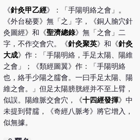
《
針灸甲乙經
》：「手陽明絡之會」。
《外台秘要》無「之」字，《銅人腧穴針
灸圖經》和《
聖濟總錄
》無「之會」二
字，不作交會穴。《
針灸聚英
》和《
針灸
大成
》作：「手陽明絡，手足太陽、陽維
之會」；《類經圖翼》作：「手陽明絡
也，絡手少陽之臑會。一曰手足太陽、陽
維之會。」但足太陽膀胱經并不至上臂，
似誤。陽維脈交會穴，《
十四經發揮
》中
未提到臂臑，《奇經八脈考》將它增入，
似無據。