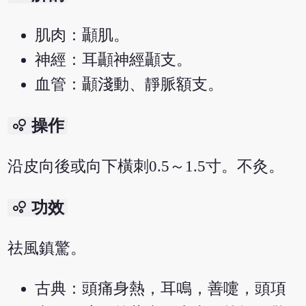
肌肉：顳肌。
神經：耳顳神經顳支。
血管：顳淺動、靜脈額支。
bubble_chart
操作
沿皮向後或向下橫刺0.5～1.5寸。不灸。
bubble_chart
功效
祛風鎮驚。
古典：頭痛身熱，耳鳴，善嚏，頭項