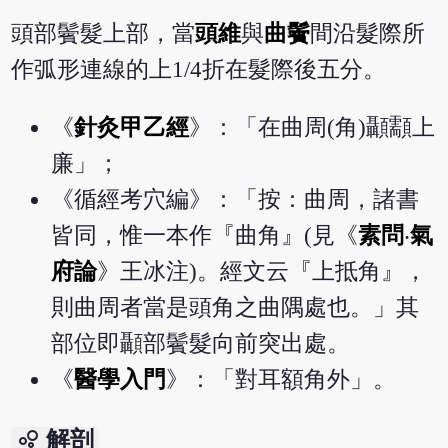
頭部鬢髮上部，當
頭維
與
曲鬢
間沿髮際所
作弧形連線的上1/4折在髮際後五分。
《
針灸甲乙經
》：「在曲周(角)顳顬上
廉」；
《循經考穴編》：「按：曲周，諸書
皆同，惟一本作『曲角』(見《
素問
‧
氣
府論
》王冰注)。經文云『上抵角』，
則曲周者當是頭角之曲隅處也。」其
部位即顳部鬢髮向前突出處。
《
醫學入門
》：「對耳額角外」。
bubble_chart
解剖