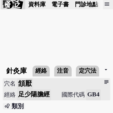
醫 砭
menu
資料庫
電子書
門診地點
預
arrow_drop_down
針灸庫
經絡
注音
定穴法
常
subject
頷厭
穴名
足少陽膽經
GB4
經絡
國際代碼
bubble_chart
類別