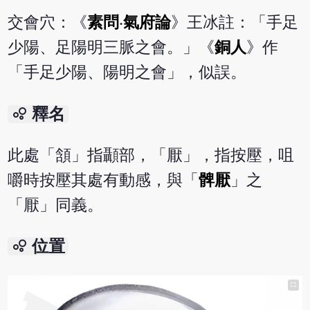
交會穴：《
素問
‧
氣府論
》王冰註：「手足
少陽、足陽明三脈之會。」《
銅人
》作
「手足少陽、陽明之會」，似誤。
bubble_chart
釋名
此處「頷」指顳部，「厭」，指按壓，咀
嚼時按壓其處有動感，與「
髀厭
」之
「厭」同義。
bubble_chart
位置