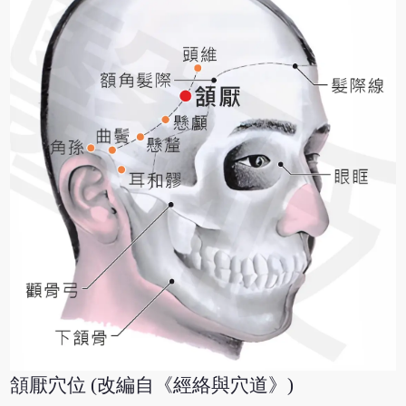
頷厭穴位 (改編自《經絡與穴道》)