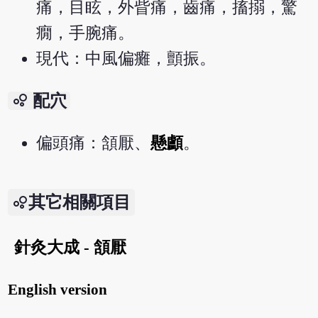
痛，目眩，外眥痛，齒痛，搐搦，驚
癇，手腕痛。
現代：中風偏癱，顫振。
bubble_chart
配穴
偏頭痛：頷厭、
懸顱
。
其它相關項目
針灸大成 - 頷厭
English version