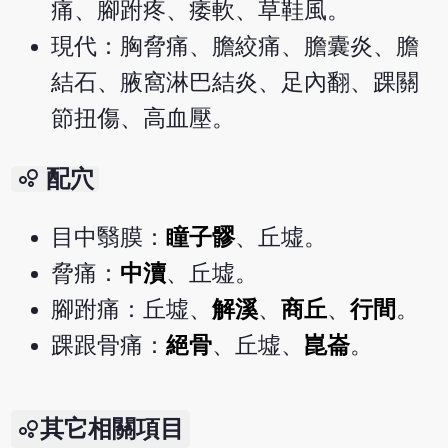
痛、腳跗疼、痿軟、草鞋風。
現代：胸脅痛、膽絞痛、膽囊炎、膽
結石、腋窩淋巴結炎、足內翻、踝關
節扭傷、高血壓。
bubble_chart
配穴
目中翳膜：
瞳子髎
、丘墟。
脅痛：
中瀆
、丘墟。
腳跗痛：丘墟、
解溪
、
商丘
、
行間
。
踝跟骨痛：
絕骨
、丘墟、
崑崙
。
其它相關項目