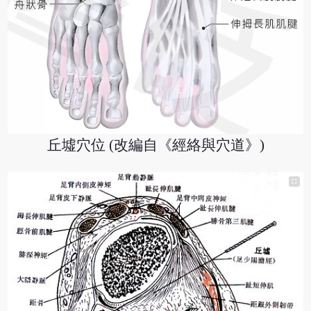
丘墟穴位 (改編自《經絡與穴道》)