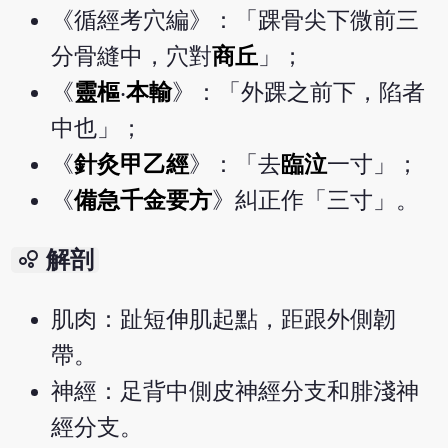
《循經考穴編》：「踝骨尖下微前三
分骨縫中，穴對
商丘
」；
《
靈樞
‧
本輸
》：「外踝之前下，陷者
中也」；
《
針灸甲乙經
》：「去
臨泣
一寸」；
《
備急千金要方
》糾正作「三寸」。
bubble_chart
解剖
肌肉：趾短伸肌起點，距跟外側韌
帶。
神經：足背中側皮神經分支和腓淺神
經分支。