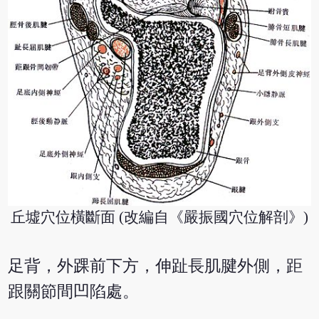
丘墟穴位橫斷面 (改編自《嚴振國穴位解剖》)
足背，外踝前下方，伸趾長肌腱外側，距
跟關節間凹陷處。