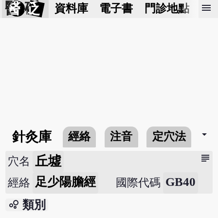
醫 砭
menu
資料庫
電子書
門診地點
預
arrow_drop_down
針灸庫
經絡
注音
定穴法
常
subject
丘墟
穴名
足少陽膽經
GB40
經絡
國際代碼
bubble_chart
類別