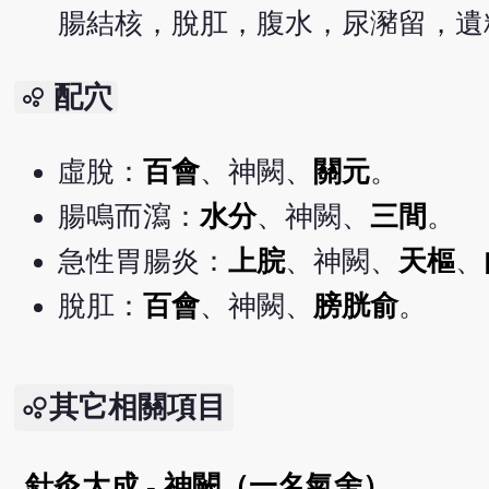
腸結核，脫肛，腹水，尿瀦留，遺
配穴
bubble_chart
虛脫：
百會
、神闕、
關元
。
腸鳴而瀉：
水分
、神闕、
三間
。
急性胃腸炎：
上脘
、神闕、
天樞
、
脫肛：
百會
、神闕、
膀胱俞
。
其它相關項目
針灸大成 - 神闕（一名氣舍）