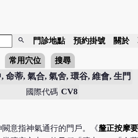
search
門診地點
預約掛號
關於
常用穴位
搜尋
, 命蒂, 氣合, 氣舍, 環谷, 維會, 生門
CV8
國際代碼
神闕意指神氣通行的門戶。《
釐正按摩