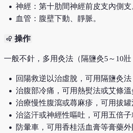
神經：第十肋間神經前皮支內側支
血管：腹壁下動、靜脈。
操作
bubble_chart
一般不針，多用灸法（隔鹽灸5～10壯
回陽救逆以治虛脫，可用隔鹽灸法
治腹部冷痛，可用熱熨法或艾條溫
治療慢性腹瀉或蕁麻疹，可用拔罐
治盜汗或神經性嘔吐，可用五倍子
防暈車，可用香桂活血膏等膏藥外