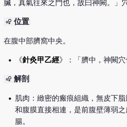
臟，真氣往來之門也，故曰神闕。」
位置
bubble_chart
在腹中部臍窩中央。
《
針灸甲乙經
》：「臍中，神闕穴
解剖
bubble_chart
肌肉：緻密的瘢痕組織，無皮下脂
和腹膜直接相連，是前腹壁薄弱之
腸。