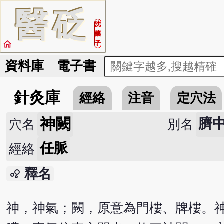
醫
砭
沈
藥
home
子
資料庫
電子書
針灸庫
經絡
注音
定穴法
神闕
臍中
穴名
別名
任脈
經絡
釋名
bubble_chart
神，神氣；闕，原意為門樓、牌樓。