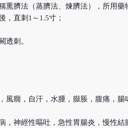
稱熏臍法（蒸臍法、煉臍法），所用藥
，直刺1～1.5寸；
闕透刺。
，風癇，自汗，水腫，臌脹，腹痛，腸
病，神經性嘔吐，急性胃腸炎，慢性結