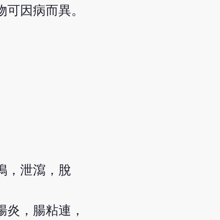
物可因病而異。
鳴，泄瀉，脫
腸炎，腸粘連，