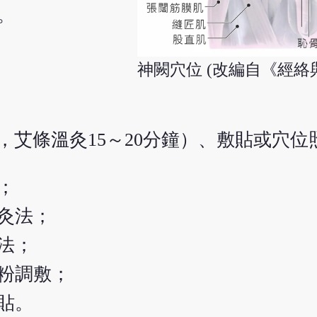
。
神闕穴位 (改編自《經絡
，艾條溫灸15～20分鐘）、敷貼或穴
；
灸法；
法；
粉調敷；
貼。