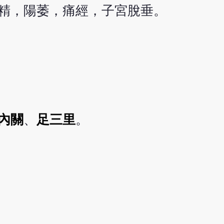
精，陽萎，痛經，子宮脫垂。
內關
、
足三里
。