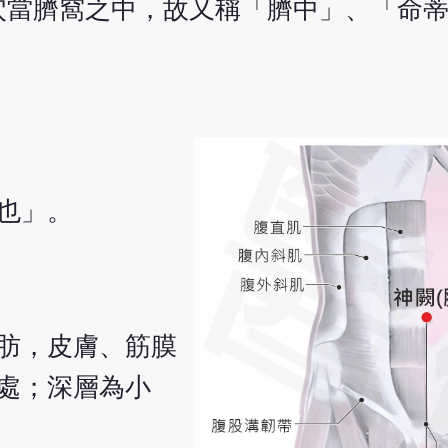
穴當臍窩之中，故又稱「臍中」、「命
也」。
肪，皮膚、筋膜
處；深層為小