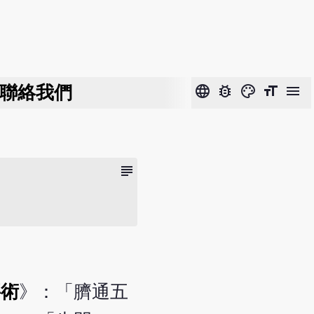
聯絡我們
language
bug_report
color_lens
format_size
menu
subject
要術
》：「臍通五