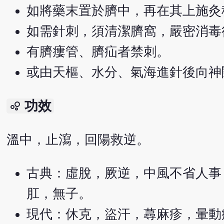
如將藥末置於臍中，再在其上施灸
如需針刺，須清潔臍窩，嚴密消毒後
有臍瘻管、臍疝者禁刺。
或由天樞、水分、氣海進針後向神
功效
bubble_chart
溫中，止瀉，回陽救逆。
古典：虛脫，厥逆，中風不省人事
肛，無子。
現代：休克，盜汗，蕁麻疹，暈動