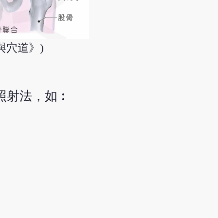
與穴道》)
位照射法，如︰