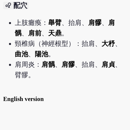
bubble_chart
配穴
上肢癱瘓：
舉臂
、抬肩、
肩髎
、
肩
髃
、
肩前
、
天鼎
。
頸椎病（神經根型）：抬肩、
大杼
、
曲池
、
陽池
。
肩周炎：
肩髃
、
肩髎
、抬肩、
肩貞
、
臂髎。
English version