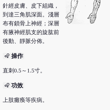
針經皮膚、皮下組織，
到達三角肌深面。淺層
布有鎖骨上神經；深層
有腋神經肌支的旋肱前
後動、靜脈分佈。
bubble_chart
操作
直刺0.5～1.5寸。
bubble_chart
功效
上肢癱瘓等疾病。