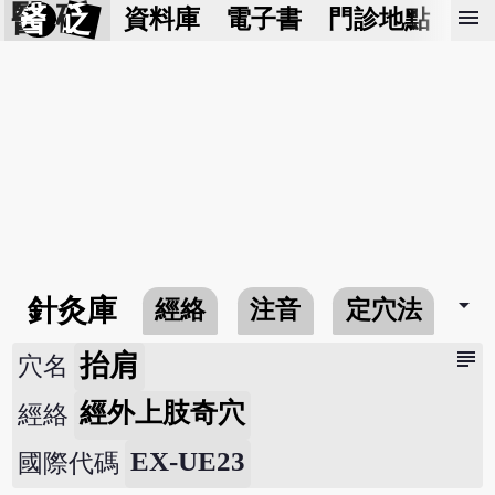
醫 砭
menu
資料庫
電子書
門診地點
預
arrow_drop_down
針灸庫
經絡
注音
定穴法
常
subject
抬肩
穴名
經外上肢奇穴
經絡
EX-UE23
國際代碼