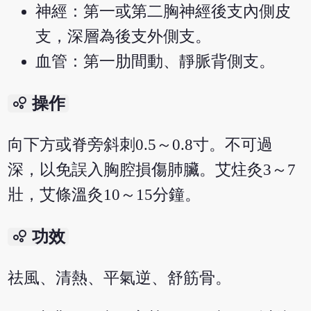
神經：第一或第二胸神經後支內側皮
支，深層為後支外側支。
血管：第一肋間動、靜脈背側支。
bubble_chart
操作
向下方或脊旁斜刺0.5～0.8寸。不可過
深，以免誤入胸腔損傷肺臟。艾炷灸3～7
壯，艾條溫灸10～15分鐘。
bubble_chart
功效
祛風、清熱、平氣逆、舒筋骨。