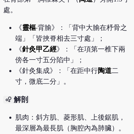
處。
《
靈樞
‧背腧》：「背中大腧在杼骨之
端」「皆挾脊相去三寸處」；
《
針灸甲乙經
》：「在項第一椎下兩
傍各一寸五分陷中」；
《針灸集成》：「在距中行
陶道
二
寸，微底二分」。
bubble_chart
解剖
肌肉：斜方肌、菱形肌、上後鋸肌，
最深層為最長肌（胸腔內為肺臟）。