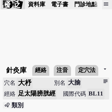
醫 砭
menu
資料庫
電子書
門診地點
預
arrow_drop_down
針灸庫
經絡
注音
定穴法
常
subject
大杼
大腧
穴名
別名
足太陽膀胱經
BL11
經絡
國際代碼
bubble_chart
類別