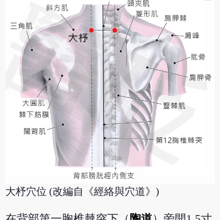
大杼穴位 (改編自《經絡與穴道》)
在背部第一胸椎棘突下（
陶道
）旁開1.5寸