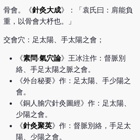
骨會。《
針灸大成
》：「袁氏曰：肩能負
重，以骨會大杼也。」
交會穴：足太陽、手太陽之會；
《
素問
‧
氣穴論
》王冰注作：督脈別
絡、手足太陽之脈之會。
《外台秘要》作：足太陽、手少陽之
會。
《銅人腧穴針灸圖經》作：足太陽、
少陽之會。
《
針灸聚英
》作：督脈別絡，手足太
陽、少陽之會。