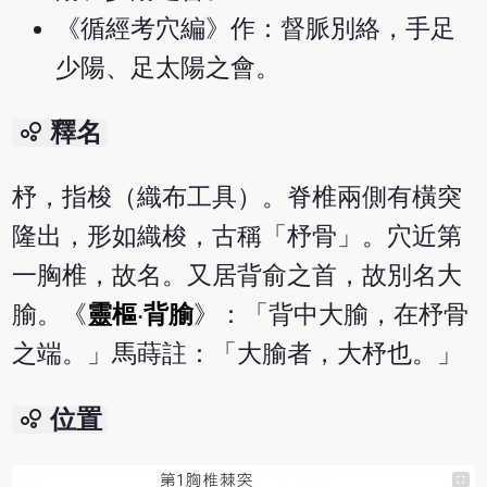
《循經考穴編》作：督脈別絡，手足
少陽、足太陽之會。
bubble_chart
釋名
杼，指梭（織布工具）。脊椎兩側有橫突
隆出，形如織梭，古稱「杼骨」。穴近第
一胸椎，故名。又居背俞之首，故別名大
腧。《
靈樞
‧
背腧
》：「背中大腧，在杼骨
之端。」馬蒔註：「大腧者，大杼也。」
bubble_chart
位置