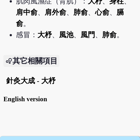
肌肉風濕症（背肌）：
大杼
、
身柱
、
肩中俞
、
肩外俞
、
肺俞
、
心俞
、
膈
俞
。
感冒：
大杼
、
風池
、
風門
、
肺俞
。
其它相關項目
針灸大成 - 大杼
English version