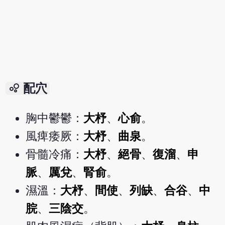
bubble_chart
配穴
胸中鬱鬱：
大杼
、
心俞
。
風痺痿厥：
大杼
、
曲泉
。
骨髓冷痛：
大杼
、
絕骨
、
復溜
、
申
脈
、
厲兌
、
腎俞
。
濕溫：
大杼
、
間使
、
列缺
、
合谷
、
中
脘
、
三陰交
。