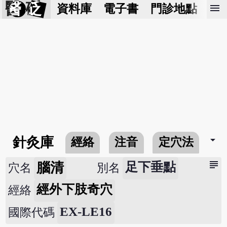
醫 砭
menu
資料庫
電子書
門診地點
預
arrow_drop_down
針灸庫
經絡
注音
定穴法
常
subject
腦清
足下垂點
穴名
別名
經外下肢奇穴
經絡
EX-LE16
國際代碼