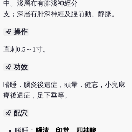
中。淺層布有腓淺神經分
支；深層有腓深神經及脛前動、靜脈。
bubble_chart
操作
直刺0.5～1寸。
bubble_chart
功效
嗜睡，腦炎後遺症，頭暈，健忘，小兒麻
痺後遣症，足下垂等。
bubble_chart
配穴
嗜睡：
腦清
、
印堂
、
四神聰
。