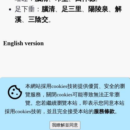
足下垂：
腦清
、
足三里
、
陽陵泉
、
解
溪
、
三陰交
。
English version
本網站採用cookies技術提供優質、安全的瀏
cookie
覽服務，關閉cookies可能導致無法正常瀏
覽。您若繼續瀏覽本站，即表示您同意本站
採用cookies技術，並且完全接受本站的
服務條款
。
智橐‧
醫砭
‧
沈藥子
©2008～2026