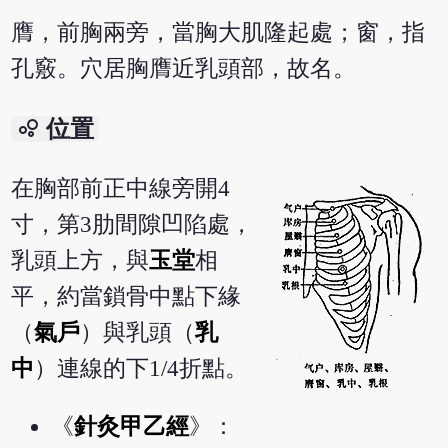
膺，前胸兩旁，當胸大肌隆起處；窗，指
孔竅。穴居胸膺近乳頭部，故名。
bubble_chart
位置
在胸部前正中線旁開4
寸，第3肋間隙凹陷處，
乳頭上方，與
玉堂
相
平，約當鎖骨中點下緣
（
氣戶
）與乳頭（
乳
中
）連線的下1/4折點。
《
針灸甲乙經
》：