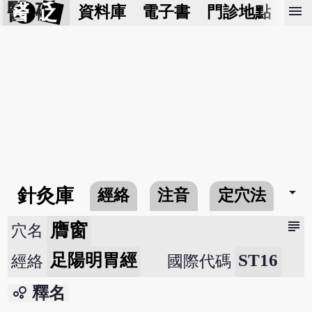
醫 砭
menu
資料庫
電子書
門診地點
預
arrow_drop_down
針灸庫
經絡
注音
定穴法
常
subject
膺窗
穴名
足陽明胃經
ST16
經絡
國際代碼
bubble_chart
釋名