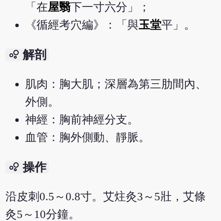
「在
屋翳
下一寸六分」；
《循經考穴編》：「與
玉堂
平」。
bubble_chart
解剖
肌肉：胸大肌；深層為第三肋間內、
外側。
神經：胸前神經分支。
血管：胸外側動、靜脈。
bubble_chart
操作
沿皮刺0.5～0.8寸。艾炷灸3～5壯，艾條
灸5～10分鐘。