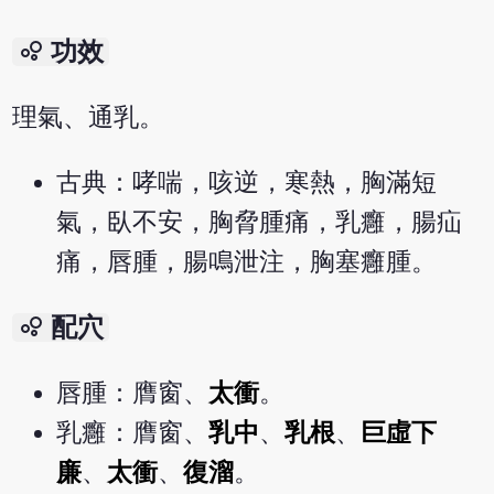
bubble_chart
功效
理氣、通乳。
古典：哮喘，咳逆，寒熱，胸滿短
氣，臥不安，胸脅腫痛，乳癰，腸疝
痛，唇腫，腸鳴泄注，胸塞癰腫。
bubble_chart
配穴
唇腫：膺窗、
太衝
。
乳癰：膺窗、
乳中
、
乳根
、
巨虛下
廉
、
太衝
、
復溜
。