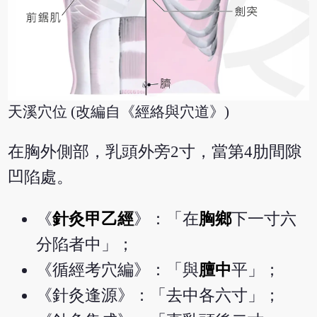
天溪穴位 (改編自《經絡與穴道》)
在胸外側部，乳頭外旁2寸，當第4肋間隙
凹陷處。
《
針灸甲乙經
》：「在
胸鄉
下一寸六
分陷者中」；
《循經考穴編》：「與
膻中
平」；
《針灸逢源》：「去中各六寸」；