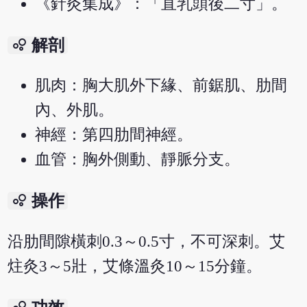
《針灸集成》：「直乳頭後二寸」。
bubble_chart
解剖
肌肉：胸大肌外下緣、前鋸肌、肋間
內、外肌。
神經：第四肋間神經。
血管：胸外側動、靜脈分支。
bubble_chart
操作
沿肋間隙橫刺0.3～0.5寸，不可深刺。艾
炷灸3～5壯，艾條溫灸10～15分鐘。