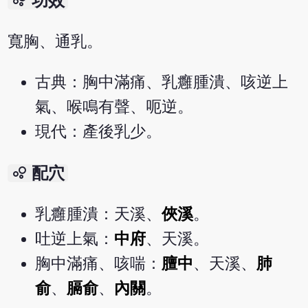
bubble_chart
功效
寬胸、通乳。
古典：胸中滿痛、乳癰腫潰、咳逆上
氣、喉鳴有聲、呃逆。
現代：產後乳少。
bubble_chart
配穴
乳癰腫潰：天溪、
俠溪
。
吐逆上氣：
中府
、天溪。
胸中滿痛、咳喘：
膻中
、天溪、
肺
俞
、
膈俞
、
內關
。