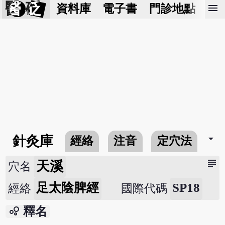
醫 砭
menu
資料庫
電子書
門診地點
預
arrow_drop_down
針灸庫
經絡
注音
定穴法
常
subject
天溪
穴名
足太陰脾經
SP18
經絡
國際代碼
bubble_chart
釋名