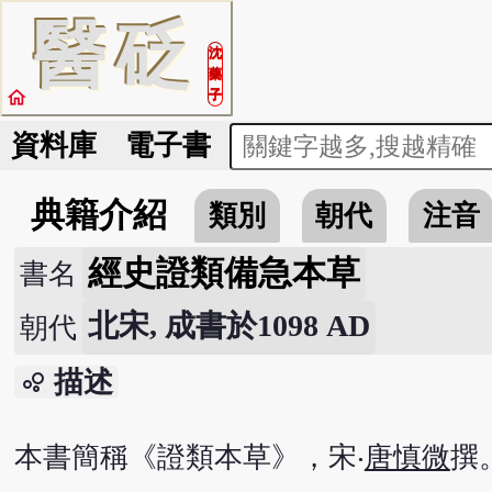
醫
砭
沈
藥
home
子
資料庫
電子書
典籍介紹
類別
朝代
注音
經史證類備急本草
書名
北宋, 成書於1098 AD
朝代
描述
bubble_chart
本書簡稱《證類本草》，宋‧
唐慎微
撰