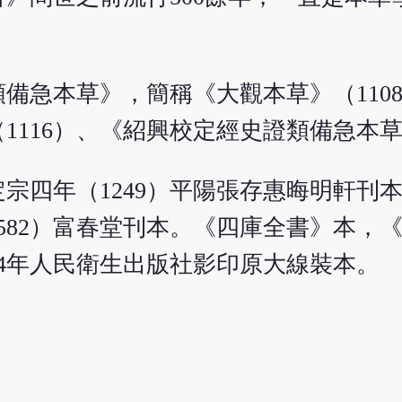
備急本草》，簡稱《大觀本草》（110
116）、《紹興校定經史證類備急本草》
宗四年（1249）平陽張存惠晦明軒刊
1582）富春堂刊本。《四庫全書》本，
964年人民衛生出版社影印原大線裝本。