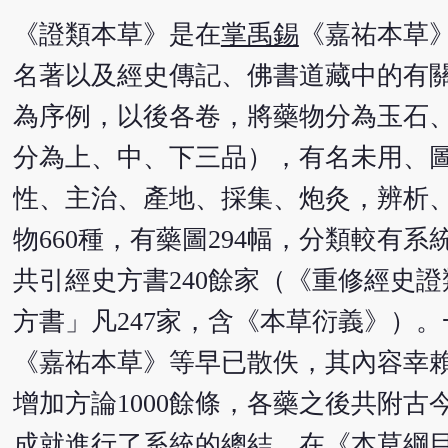
《證類本草》是在
掌禹錫
《嘉祐本草
名著以及經史傳記、佛書道藏中的有關
為序例，以後各卷，將藥物分為玉石
分為上、中、下三品），有名未用、圖
性、主治、產地、採集、炮灸，辨析、
物660種，有藥圖294幅，分類較
共引經史方書240餘家（《重修經史
方書」凡247家，含《本草衍義》）
《嘉祐本草》等早已散佚，其內容幸
增加方論1000餘條，各藥之後共附古
成就進行了系統的總結，在《本草綱目