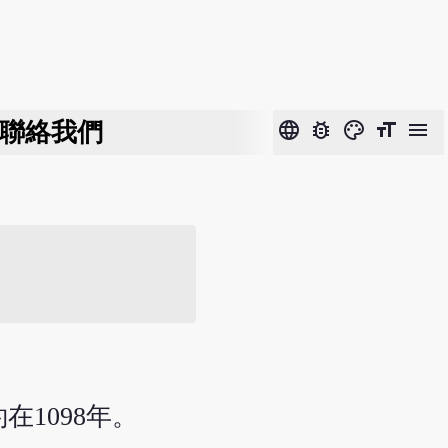
聯絡我們
language
bug_report
color_lens
format_size
menu
在1098年。