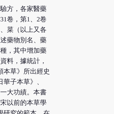
間驗方，各家醫藥
1卷，第1、2卷
榖、菜（以上又各
敘述藥物別名、藥
6種，其中增加藥
獻資料，據統計，
類本草》所出經史
日華子本草》、
的一大功績。本書
對宋以前的本草學
學研究的範本，在