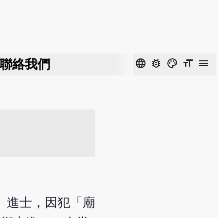
聯絡我們
language
bug_report
color_lens
format_size
menu
」進士，因犯「廟