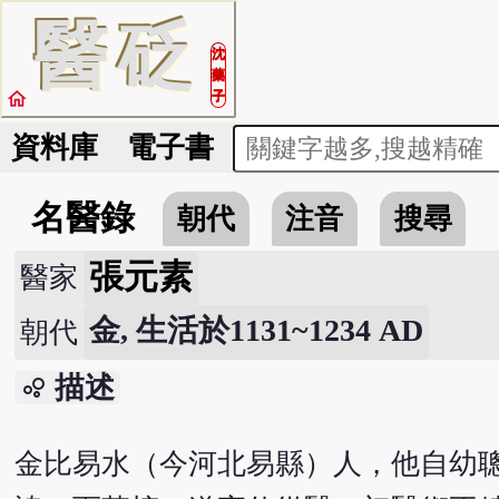
醫
砭
沈
藥
home
子
資料庫
電子書
名醫錄
朝代
注音
搜尋
張元素
醫家
金, 生活於1131~1234 AD
朝代
描述
bubble_chart
金比易水（今河北易縣）人，他自幼聰