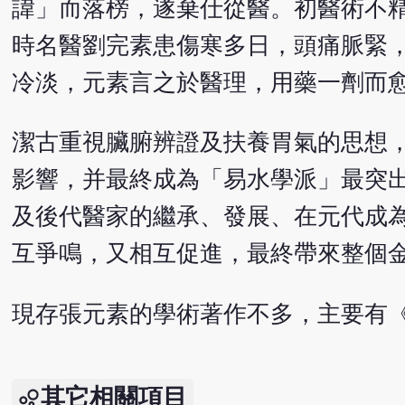
諱」而落榜，遂棄仕從醫。初醫術不
時名醫劉完素患傷寒多日，頭痛脈緊
冷淡，元素言之於醫理，用藥一劑而
潔古重視臟腑辨證及扶養胃氣的思想
影響，并最終成為「易水學派」最突
及後代醫家的繼承、發展、在元代成
互爭鳴，又相互促進，最終帶來整個
現存張元素的學術著作不多，主要有
其它相關項目