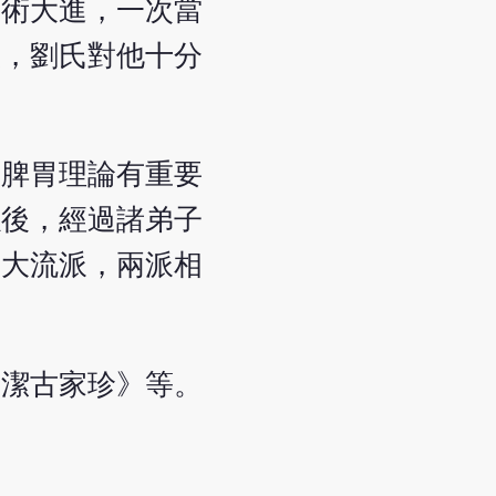
醫術大進，一次當
候，劉氏對他十分
。
的脾胃理論有重要
以後，經過諸弟子
一大流派，兩派相
《潔古家珍》等。