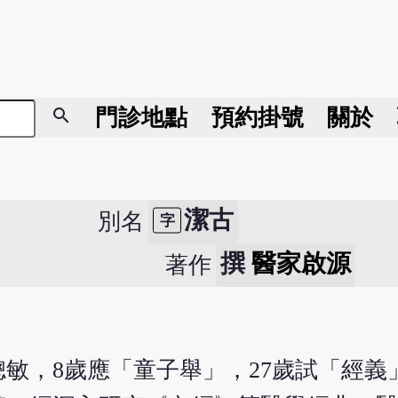
search
門診地點
預約掛號
關於
潔古
別名
字
撰
醫家啟源
著作
敏，8歲應「童子舉」，27歲試「經義