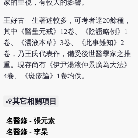
家的重視，有較大的影響。
王好古一生著述較多，可考者達20餘種，
其中《醫壘元戒》12卷、《陰證略例》1
卷、《湯液本草》3卷、《此事難知》2
卷，乃王氏代表作，備受後世醫學家之推
重。現存尚有《伊尹湯液仲景廣為大法》
4卷、《斑疹論》1卷均佚。
其它相關項目
名醫錄 - 張元素
名醫錄 - 李杲