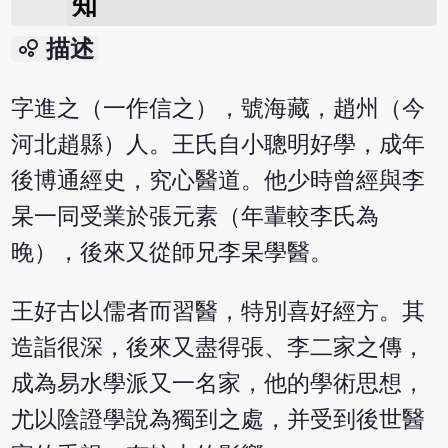
知
bubble_chart
描述
字進之（一作信之），號海藏，趙州（今
河北趙縣）人。王氏自小聰明好學，成年
後博通經史，究心醫道。他少時曾經與李
杲一同受業於張元素（年輩較李氏為
晚），後來又從師兄李杲學醫。
王好古以儒者而習醫，特別喜好經方。其
造詣很深，後來又盡得張、李二家之傳，
成為易水學派又一名家，他的學術思想，
尤以陰證學說為獨到之處，并受到後世醫