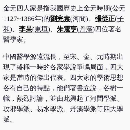
金元四大家是指我國歷史上金元時期(公元
1127~1386年)的
劉完素
(河間)、
張從正
(
子
和
)、
李杲
(
東垣
)、
朱震亨
(
丹溪
)四位著名
醫學家。
中國醫學源遠流長，至宋、金、元時期出
現了盛極一時的各家學說爭鳴局面，四大
家是當時的傑出代表。四大家的學術思想
各有自己的特點，他們著書立說，各樹一
幟，熱烈討論，並由此興起了河間學派、
攻邪學派、易水學派、
丹溪
學派等四大學
派。