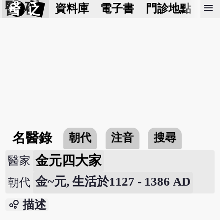
醫 砭
menu
資料庫
電子書
門診地點
預
名醫錄
朝代
注音
搜尋
金元四大家
醫家
金~元, 生活於1127 - 1386 AD
朝代
bubble_chart
描述