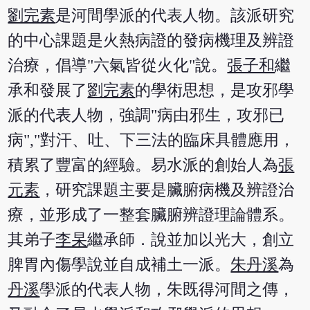
劉完素
是河間學派的代表人物。該派研究
的中心課題是火熱病證的發病機理及辨證
治療，倡導"六氣皆從火化"說。
張子和
繼
承和發展了
劉完素
的學術思想，是攻邪學
派的代表人物，強調"病由邪生，攻邪已
病","對汗、吐、下三法的臨床具體應用，
積累了豐富的經驗。易水派的創始人為
張
元素
，研究課題主要是臟腑病機及辨證治
療，並形成了一整套臟腑辨證理論體系。
其弟子
李杲
繼承師．說並加以光大，創立
脾胃內傷學說並自成補土一派。
朱丹溪
為
丹溪
學派的代表人物，朱既得河間之傳，