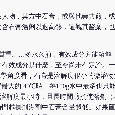
表人物，其方中石膏，或與他藥共煎，
用含石膏湯劑以退高熱，遍觀其醫案，
膏質重……多水久煎，有效成分方能溶解
的有效成分是什麼，至今尚未有定論。
化學角度看，石膏是溶解度很小的微溶物質
大的 40℃時，每100g水中最多也只能溶
石膏溶解度最小時，且長時間煎煮使溶劑
時間越長則湯劑中石膏含量越低。如果