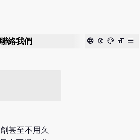
聯絡我們
language
bug_report
color_lens
format_size
menu
方劑甚至不用久