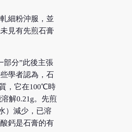
或軋細粉沖服，並
也未見有先煎石膏
一部分”此後主張
一些學者認為，石
，它在100℃時
解0.21g。先煎
（水）減少，已溶
硫酸鈣是石膏的有