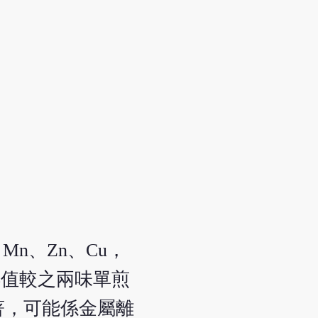
n、Zn、Cu，
得值較之兩味單煎
著，可能係金屬離