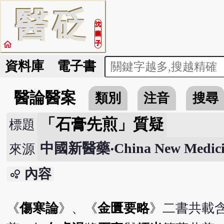
醫
砭
沈
藥
home
子
資料庫
電子書
醫論醫案
類別
注音
搜尋
「石膏先煎」質疑
標題
中國新醫藥‧China New Medic
來源
內容
bubble_chart
《
傷寒論
》、《
金匱要略
》二書共載