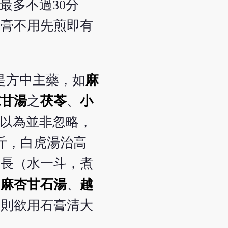
最多不過30分
石膏不用先煎即有
多是方中主藥，如
麻
朮甘湯
之
茯苓
、
小
者以為並非忽略，
斤，白虎湯治高
間長（水一斗，煮
、
麻杏甘石湯
、
越
，則欲用石膏清大