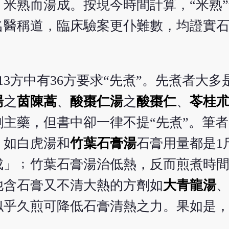
米熟而湯成。按現今時間計算，“米熟”
名醫稱道，臨床驗案更仆難數，均證實
3方中有36方要求“先煮”。先煮者大
湯
之
茵陳蒿
、
酸棗仁湯
之
酸棗仁
、
苓桂
主藥，但書中卻一律不提“先煮”。筆
。如白虎湯和
竹葉石膏湯
石膏用量都是1
成」﹔竹葉石膏湯治低熱，反而煎煮時
他含石膏又不清大熱的方劑如
大青龍湯
似乎久煎可降低石膏清熱之力。果如是