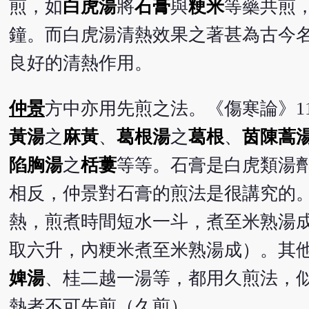
煎，如
白虎湯
將
石膏
與
粳米
等藥共煎，
鐘。而白虎湯清熱效果之著甚為古今
良好的清熱作用。
仲景
方中亦用先煎之法。《傷寒論》11
黃湯
之
麻黃
、
葛根湯
之
葛根
、
茵陳蒿
陷胸湯
之
栝蔞
等等。石膏是白虎類湯劑
相反，仲景對石膏的煎法是很講究的
熱，煎煮時間短水一斗，煮至米熟湯
取六升，內粳米煮至米熟湯成）。其
婢湯
、桂二越一湯等，都用久煎法，
熱者不可先煎（久煎）。