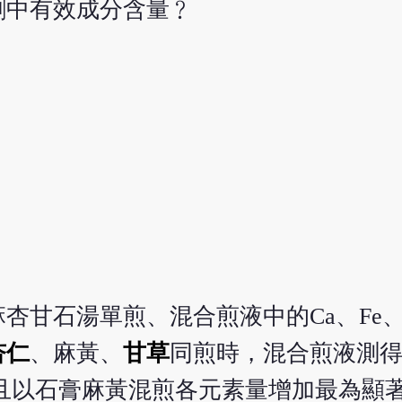
劑中有效成分含量﹖
甘石湯單煎、混合煎液中的Ca、Fe、M
杏仁
、麻黃、
甘草
同煎時，混合煎液測
加，且以石膏麻黃混煎各元素量增加最為顯