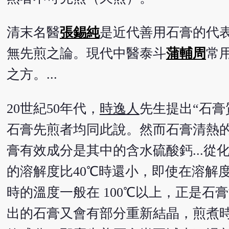
清末名醫
張錫純
是近代善用石膏的代
無先煎之論。現代中醫泰斗
蒲輔周
常
之方。...
20世紀50年代，
時逸人
先生提出“石
石膏先煎者均同此說。然而石膏清熱
膏有效成分是其中的含水硫酸鈣...從
的溶解度比40℃時還小，即使在溶解度最
時的溫度一般在 100℃以上，正是
出的石膏又會有部分重新結晶，煎煮