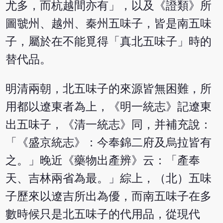
尤多，而杭越間亦有」，以及《證類》所
圖虢州、越州、秦州五味子，皆是南五味
子，屬於在不能覓得「真北五味子」時的
替代品。
明清兩朝，北五味子的來源皆無困難，所
用都以遼東者為上，《明一統志》記遼東
出五味子，《清一統志》同，并補充說：
「《盛京統志》：今奉錦二府及烏拉皆有
之。」晚近《藥物出產辨》云：「產奉
天、吉林兩省為最。」綜上，（北）五味
子歷來以遼吉所出為優，而南五味子在多
數時候只是北五味子的代用品，從現代