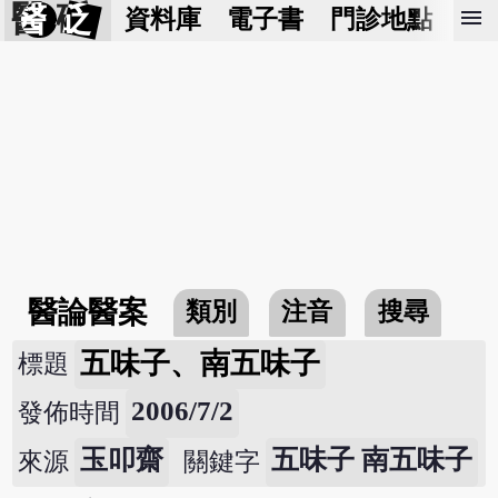
醫 砭
menu
資料庫
電子書
門診地點
預
醫論醫案
類別
注音
搜尋
五味子、南五味子
標題
2006/7/2
發佈時間
玉叩齋
五味子 南五味子
來源
關鍵字