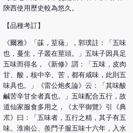
陝西使用歷史較為悠久。
【品種考訂】
《爾雅》「菋，荎蕏」，郭璞註：「五味
也，蔓生，子叢在莖頭。」五味子因具足
五味而得名，《新修》謂：「五味，皮肉
甘、酸，核中辛、苦，都有咸味，此則五
味具也。」《雷公炮炙論》云：「其味酸
鹹苦辛甘全者真也。」五味配合五行，故
道仙家服食多用之，《太平御覽》引《典
朮》曰：「五味者，五行之精，其子有五
味。淮南公、羨門子服五味十六年，入水