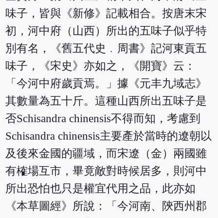
味子，皆與《新修》記載相合。按唐末宋
初，河中府（山西）所出的五味子似乎特
別有名，《舊五代史﹒周書》記河東貢五
味子，《宋史》亦如之，《開寶》云：
「今河中府歲貢焉。」據《元丰九域志》
其數量為五十斤。這種山西所出五味子是
否Schisandra chinensis不得而知，考慮到
Schisandra chinensis主要產於當時的遼朝以
及後來金國的疆域，而宋遼（金）兩國雖
有榷場互市，畢竟敵對時候居多，則河中
所出恐怕也只是權宜代用之品，此亦如
《本草圖經》所說：「今河南、陝西州郡