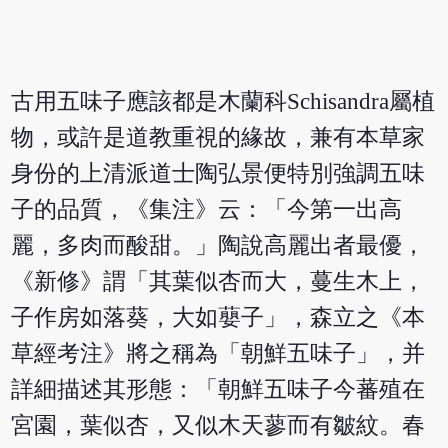
古用五味子應該都是木蘭科Schisandra屬植
物，或許是道教重視的緣故，兼有本草家
身份的上清派道士陶弘景便特別強調五味
子的品質，《集注》云：「今第一出高
麗，多肉而酸甜。」陶說高麗出者最優，
《新修》謂「其葉似杏而大，蔓生木上，
子作房如落葵，大如蘡子」，森立之《本
草經考注》將之稱為「朝鮮五味子」，并
詳細描述其形態：「朝鮮五味子今蕃殖在
宮園，葉似杏，又似木天蓼而有皺紋。春