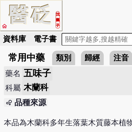
醫
砭
沈
藥
home
子
資料庫
電子書
常用中藥
類別
歸經
注音
五味子
藥名
木蘭科
科屬
品種來源
bubble_chart
本品為木蘭科多年生落葉木質藤本植物