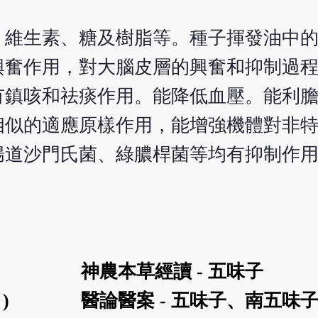
、維生素、糖及樹脂等。種子揮發油中
興奮作用，對大腦皮層的興奮和抑制過
有鎮咳和祛痰作用。能降低血壓。能利
相似的適應原樣作用，能增強機體對非
腸道沙門氏菌、綠膿桿菌等均有抑制作
神農本草經讀 - 五味子
)
醫論醫案 - 五味子、南五味