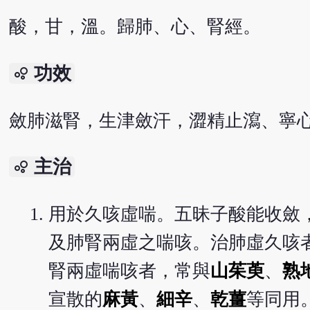
酸，甘，溫。歸肺、心、腎經。
功效
bubble_chart
斂肺滋腎，生津斂汗，澀精止瀉、寧
主治
bubble_chart
用於久咳虛喘。五昧子酸能收斂
及肺腎兩虛之喘咳。治肺虛久咳
腎兩虛喘咳者，常與
山茱萸
、
熟
宣散的
麻黃
、
細辛
、
乾薑
等同用