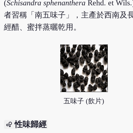
(
Schisandra sphenanthera
Rehd. et
者習稱「南五味子」，主產於西南及
經醋、蜜拌蒸曬乾用。
五味子 (飲片)
性味歸經
bubble_chart