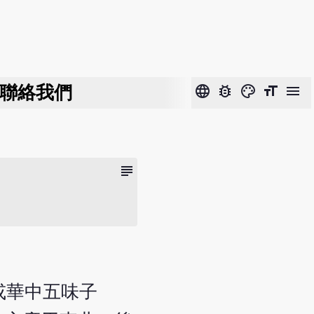
聯絡我們
language
bug_report
color_lens
format_size
menu
subject
)) 或華中五味子