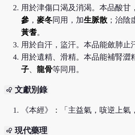
用於津傷口渴及消渴。本品酸甘
參
，
麥冬
同用，加
生脈散
；治陰
黃耆
。
用於自汗，盜汗。本品能斂肺止
用於遺精、滑精。本品能補腎澀
子
、
龍骨
等同用。
文獻別錄
bubble_chart
《本經》：「主益氣，咳逆上氣
現代藥理
bubble_chart