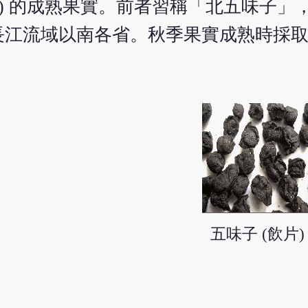
 Wils.) 的成熟果實。前者習稱「北五味
長江流域以南各省。秋季果實成熟時採
五味子 (飲片)