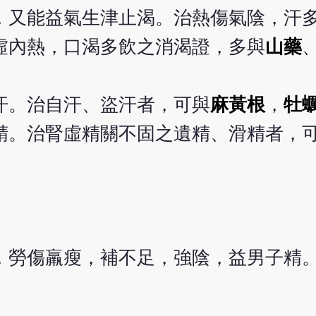
，又能益氣生津止渴。治熱傷氣陰，汗
虛內熱，口渴多飲之消渴證，多與
山藥
汗。治自汗、盜汗者，可與
麻黃根
，
牡
精。治腎虛精關不固之遺精、滑精者，
，勞傷羸瘦，補不足，強陰，益男子精