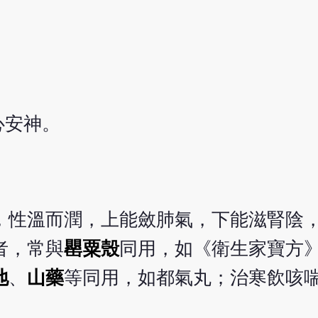
心安神。
，性溫而潤，上能斂肺氣，下能滋腎陰
者，常與
罌粟殼
同用，如《衛生家寶方
地
、
山藥
等同用，如都氣丸；治寒飲咳
。