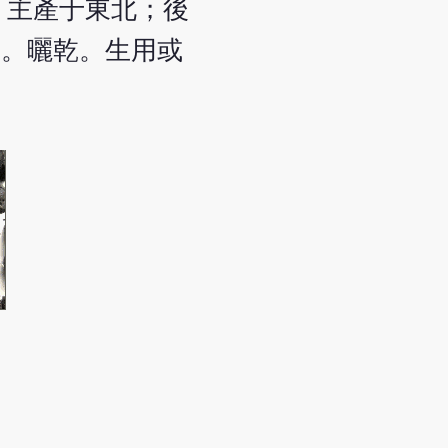
子」，主產于東北；後
取。曬乾。生用或