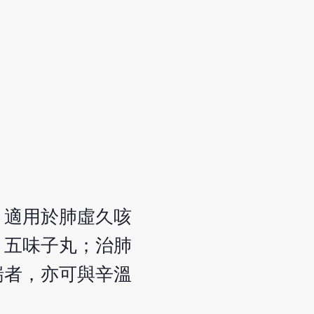
，適用於肺虛久咳
》五味子丸；治肺
喘者，亦可與辛溫