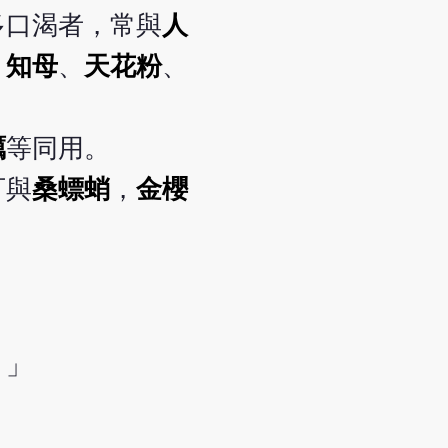
多口渴者，常與
人
、
知母
、
天花粉
、
蠣
等同用。
可與
桑螵蛸
，
金櫻
。」