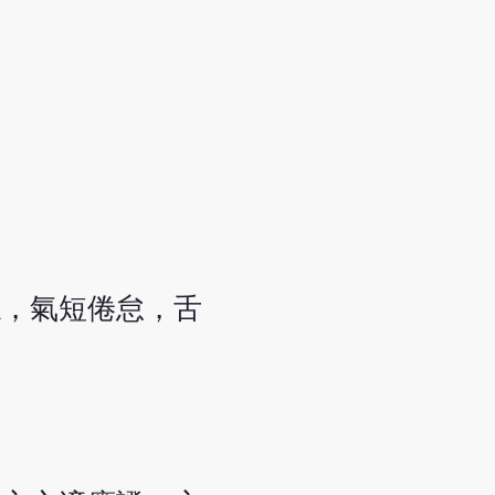
噁，氣短倦怠，舌