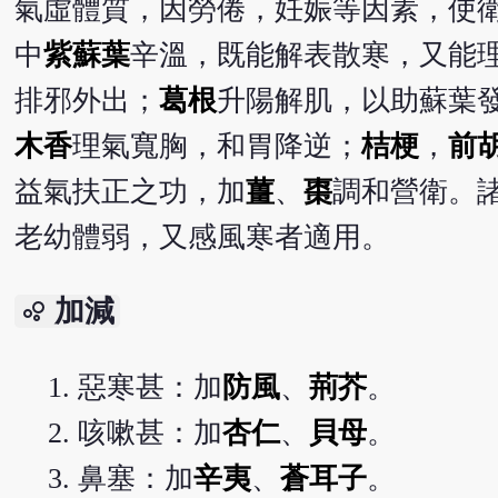
氣虛體質，因勞倦，妊娠等因素，使
中
紫蘇葉
辛溫，既能解表散寒，又能
排邪外出；
葛根
升陽解肌，以助蘇葉
木香
理氣寬胸，和胃降逆；
桔梗
，
前
益氣扶正之功，加
薑
、
棗
調和營衛。
老幼體弱，又感風寒者適用。
加減
bubble_chart
惡寒甚：加
防風
、
荊芥
。
咳嗽甚：加
杏仁
、
貝母
。
鼻塞：加
辛夷
、
蒼耳子
。