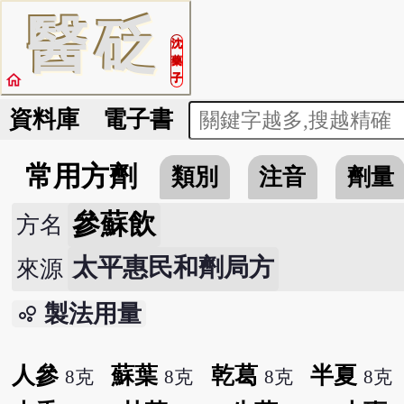
醫
砭
沈
藥
home
子
資料庫
電子書
常用方劑
類別
注音
劑量
參蘇飲
方名
太平惠民和劑局方
來源
製法用量
bubble_chart
人參
蘇葉
乾葛
半夏
8克
8克
8克
8克