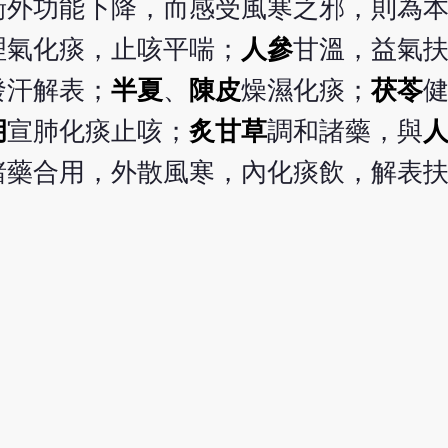
衛外功能下降，而感受風寒之邪，則為
理氣化痰，止咳平喘；
人參
甘溫，益氣
發汗解表；
半夏
、
陳皮
燥濕化痰；
茯苓
胡
宣肺化痰止咳；
炙甘草
調和諸藥，與
諸藥合用，外散風寒，內化痰飲，解表