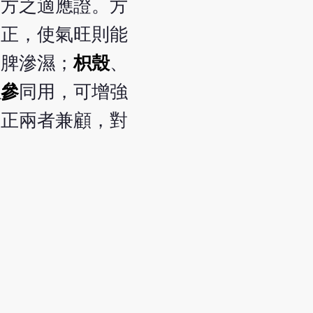
本方之適應證。方
扶正，使氣旺則能
健脾滲濕；
枳殼
、
人參
同用，可增強
扶正兩者兼顧，對