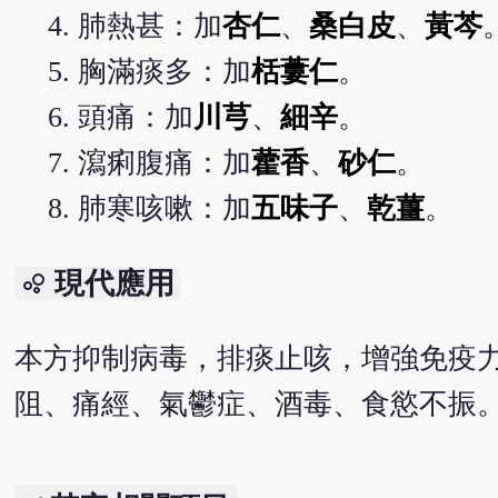
肺熱甚：加
杏仁
、
桑白皮
、
黃芩
胸滿痰多：加
栝蔞仁
。
頭痛：加
川芎
、
細辛
。
瀉痢腹痛：加
藿香
、
砂仁
。
肺寒咳嗽：加
五味子
、
乾薑
。
現代應用
bubble_chart
本方抑制病毒，排痰止咳，增強免疫
阻、痛經、氣鬱症、酒毒、食慾不振