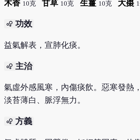
木香
甘草
生薑
大棗
10克
10克
10克
功效
bubble_chart
益氣解表，宣肺化痰。
主治
bubble_chart
氣虛外感風寒，內傷痰飲。惡寒發熱
淡苔薄白、脈浮無力。
方義
bubble_chart