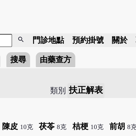
search
門診地點
預約掛號
關於
搜尋
由藥查方
扶正解表
類別
陳皮
茯苓
桔梗
前胡
10克
8克
10克
8