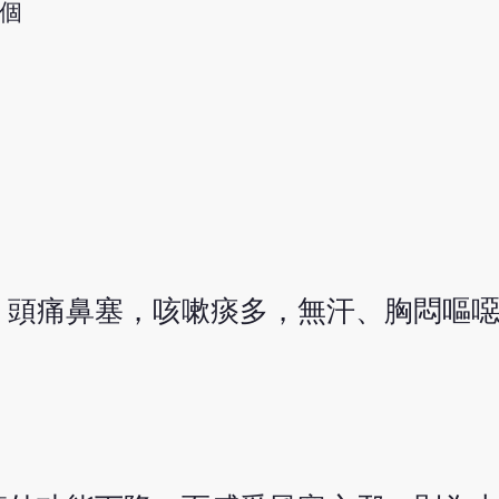
1個
，頭痛鼻塞，咳嗽痰多，無汗、胸悶嘔