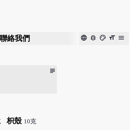
聯絡我們
language
bug_report
color_lens
format_size
menu
subject
枳殼
克
10克