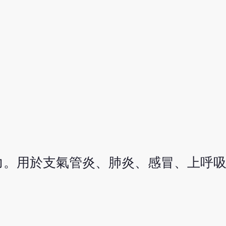
。
力。用於支氣管炎、肺炎、感冒、上呼
。