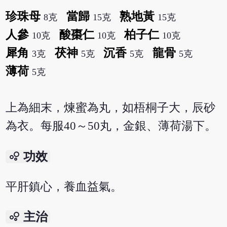
珍珠母
當歸
熟地黃
8克
15克
15克
人參
酸棗仁
柏子仁
10克
10克
10克
犀角
茯神
沉香
龍骨
3克
5克
5克
5克
薄荷
5克
上為細末，煉蜜為丸，如梧桐子大，辰砂
為衣。每服40～50丸，金銀、薄荷湯下。
bubble_chart
功效
平肝鎮心，養血益氣。
bubble_chart
主治