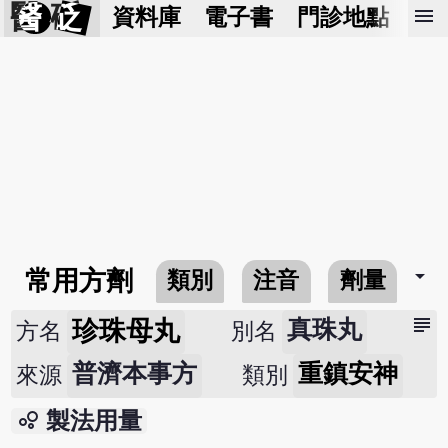
醫 砭
menu
資料庫
電子書
門診地點
預
arrow_drop_down
常用方劑
類別
注音
劑量
subject
珍珠母丸
真珠丸
方名
別名
普濟本事方
重鎮安神
來源
類別
bubble_chart
製法用量