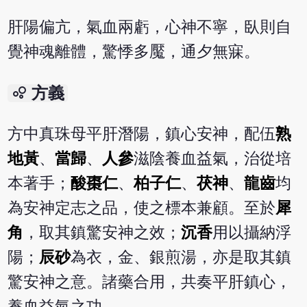
肝陽偏亢，氣血兩虧，心神不寧，臥則自
覺神魂離體，驚悸多魘，通夕無寐。
bubble_chart
方義
方中真珠母平肝潛陽，鎮心安神，配伍
熟
地黃
、
當歸
、
人參
滋陰養血益氣，治從培
本著手；
酸棗仁
、
柏子仁
、
茯神
、
龍齒
均
為安神定志之品，使之標本兼顧。至於
犀
角
，取其鎮驚安神之效；
沉香
用以攝納浮
陽；
辰砂
為衣，金、銀煎湯，亦是取其鎮
驚安神之意。諸藥合用，共奏平肝鎮心，
養血益氣之功。