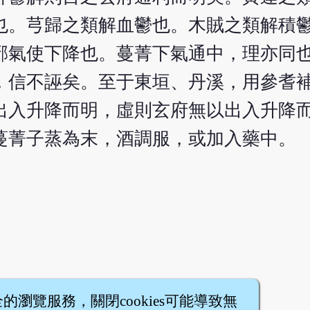
也。芎歸之類解血鬱也。木賊之類解積
邪氣使下降也。蔓菁下氣通中，理亦同
，信不誣矣。至于東垣、丹溪，用參耆
出入升降而明，虛則玄府無以出入升降
蔓菁子蒸為末，酒調服，或加入藥中。
全的瀏覽服務，關閉cookies可能導致無