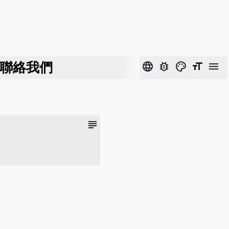
聯絡我們
language
bug_report
color_lens
format_size
menu
subject