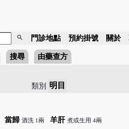
search
門診地點
預約掛號
關於
搜尋
由藥查方
明目
類別
當歸
羊肝
酒洗 1兩
煮或生用 4兩