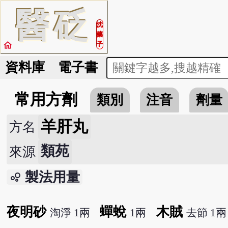
醫
砭
沈
藥
home
子
資料庫
電子書
常用方劑
類別
注音
劑量
羊肝丸
方名
類苑
來源
製法用量
bubble_chart
夜明砂
蟬蛻
木賊
淘淨 1兩
1兩
去節 1兩