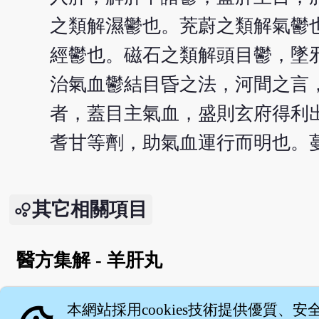
之類解濕鬱也。茺蔚之類解氣鬱
經鬱也。磁石之類解頭目鬱，墜
治氣血鬱結目昏之法，河間之言
者，蓋目主氣血，盛則玄府得利
耆甘等劑，助氣血運行而明也。
其它相關項目
醫方集解 - 羊肝丸
English version
本網站採用cookies技術提供優質、安