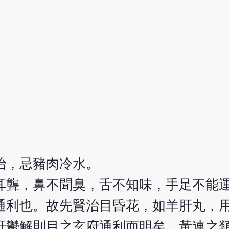
治，忌豬肉冷水。
耳聾，鼻不聞臭，舌不知味，手足不能
通利也。故先賢治目昏花，如羊肝丸，
肝鬱解則目之玄府通利而明矣。黃連之