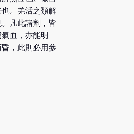
鬱也。羌活之類解
也。凡此諸劑，皆
補氣血，亦能明
而昏，此則必用參