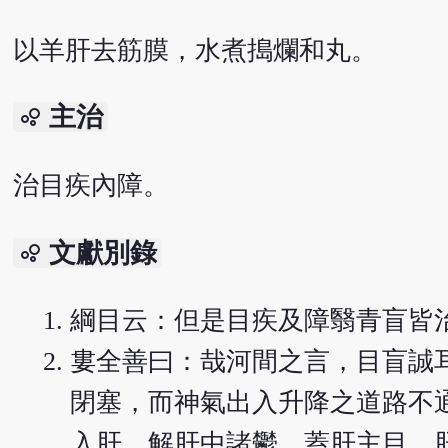
以羊肝去筋膜，水煮搗爛和丸。
主治
bubble_chart
治目疾內障。
文獻別錄
bubble_chart
綱目云：但是目疾及障翳青盲皆
婁全善曰：哉河間之言，目盲誠
閉塞，而神氣出入升降之道路不
入肝，解肝中諸鬱，蓋肝主目，