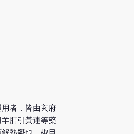
運用者，皆由玄府
用羊肝引黃連等藥
類解熱鬱也。椒目